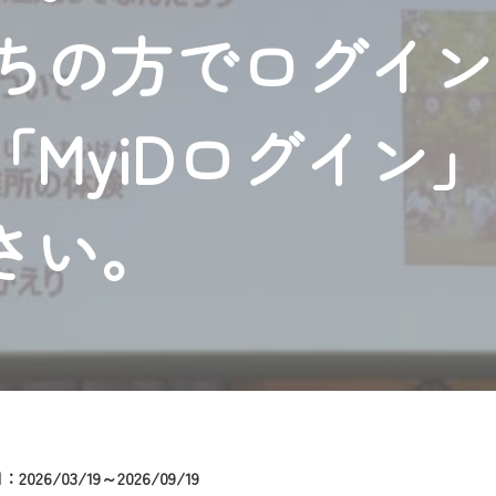
者様へのサービス向上のため、
持ちの方でログイ
いただくには、一部コンテンツを除き、
CNetマイページ※』へのログインが必要となります。
くお願いいたします。
MyiDログイン
yIDが必要となります。
Vを含むCCNetの各種サービスをご利用頂くためのIDです。
アドレスで設定できます。
さい。
ーメールアドレスでも作成可能です）
Dの新規登録は
こちら
から
は引き続きご視聴いただけます。
ルにともないメンテナンス作業を予定しています。
026/03/19～2026/09/19