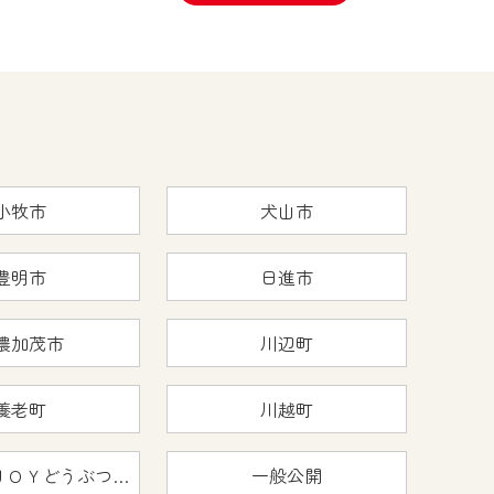
小牧市
犬山市
豊明市
日進市
濃加茂市
川辺町
養老町
川越町
おうちで猿ＪＯＹどうぶつえん
一般公開