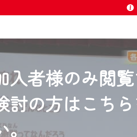
お知らせ
加入者様のみ閲覧
 TV』は2024年9月24日からリニューアルします！
検討の方はこちら
いの地域の動画コンテンツが一目瞭然。
ら、いつでも・どこでも・外出先でも！
の地域情報番組をご視聴いただけます！
い。