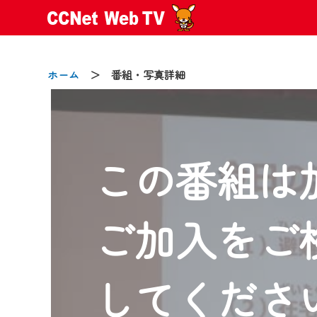
ホーム
＞ 番組・写真詳細
この番組は
2024/09/02
動画配信サービス『CCNet Web
【変更点】
ご加入をご
◆デザイン変更により、お住ま
◆当社アプリやＰＣブラウザか
CCNetサービスエリア20市町
してくださ
【ご注意】