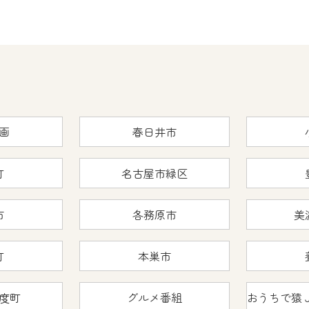
画
春日井市
町
名古屋市緑区
市
各務原市
美
町
本巣市
度町
グルメ番組