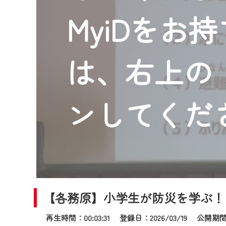
2024年9月24日からはご加入
MyiDをお
『CCNet Web TV』を利用
CCNetサービスへの加入と『C
何卒、ご理解ご了承の程よろし
は、右上の「
※マイページへのログインには、M
※MyIDとは、CCNet Web T
IDはお客様が使っているメール
ンしてくだ
（GmailやYahooなどのフリ
※マイページへのログイン・MyI
※CCNetアプリをご利用中の方
＜メンテナンス情報＞
CCNetWebTVのリニューア
【各務原】小学生が防災を学ぶ！
日時 9/24 9:30～16:30
再生時間：00:03:31 登録日：2026/03/19
公開期間：2