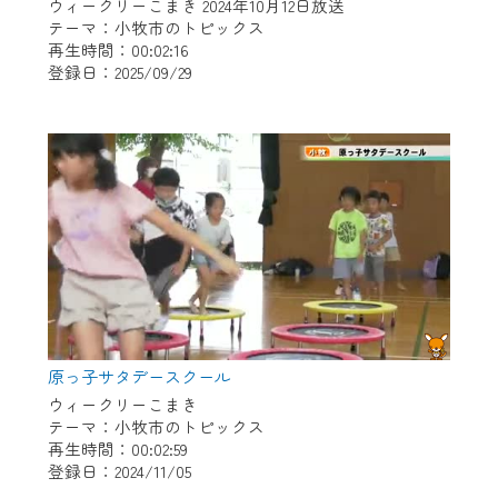
ウィークリーこまき 2024年10月12日放送
※MyIDとは、CCNet Web TVを含むCCNetの
テーマ：小牧市のトピックス
各種サービスをご利用頂くためのIDです。
再生時間：00:02:16
登録日：2025/09/29
IDはお客様が使っているメールアドレス
で設定できます。
（GmailやYahooなどのフリーメールアドレ
スでも作成可能です）
※マイページへのログイン・MyIDの新規登
録は
こちら
から
※CCNetアプリをご利用中の方は引き続き
ご視聴いただけます。
＜メンテナンス情報＞
CCNetWebTVのリニューアルにともないメ
原っ子サタデースクール
ンテナンス作業を予定しています。
ウィークリーこまき
テーマ：小牧市のトピックス
再生時間：00:02:59
日時 9/24 9:30～16:30
登録日：2024/11/05