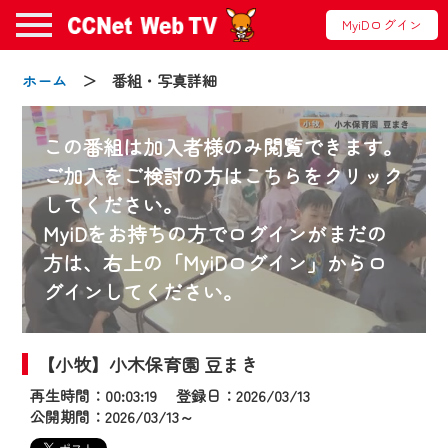
MyiDログイン
ホーム
＞ 番組・写真詳細
この番組は加入者様のみ閲覧できます。
ご加入をご検討の方はこちらをクリック
お知らせ
してください。
MyiDをお持ちの方でログインがまだの
方は、右上の「MyiDログイン」からロ
2024/09/02
動画配信サービス『CCNet Web TV』は2024
グインしてください。
年9月24日からリニューアルします！
【小牧】小木保育園 豆まき
【変更点】
◆デザイン変更により、お住まいの地域
再生時間：00:03:19 登録日：2026/03/13
の動画コンテンツが一目瞭然。
公開期間：2026/03/13～
◆当社アプリやＰＣブラウザから、いつ