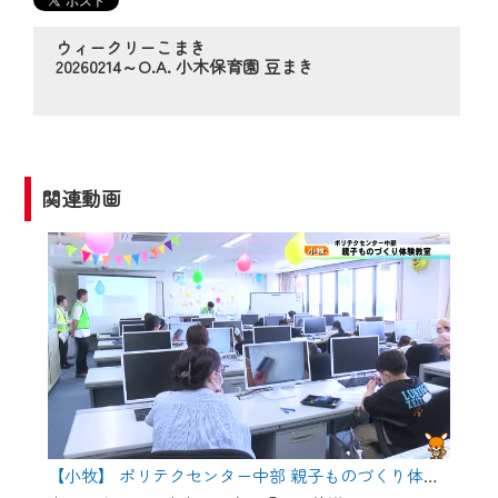
でも・どこでも・外出先でも！
ウィークリーこまき
CCNetサービスエリア20市町の地域情報
20260214～O.A. 小木保育園 豆まき
番組をご視聴いただけます！
【ご注意】
2024年9月24日からはご加入者様へのサー
関連動画
ビス向上のため、
『CCNet Web TV』を利用いただくには、
一部コンテンツを除き、
CCNetサービスへの加入と『CCNetマイ
ページ※』へのログインが必要となりま
す。
何卒、ご理解ご了承の程よろしくお願い
いたします。
※マイページへのログインには、MyIDが必
【小牧】 ポリテクセンター中部 親子ものづくり体験教室
要となります。