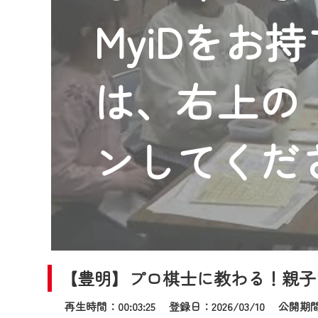
2024年9月24日からはご加入
MyiDをお
『CCNet Web TV』を利用
CCNetサービスへの加入と『C
何卒、ご理解ご了承の程よろし
は、右上の「
※マイページへのログインには、M
※MyIDとは、CCNet Web T
IDはお客様が使っているメール
ンしてくだ
（GmailやYahooなどのフリ
※マイページへのログイン・MyI
※CCNetアプリをご利用中の方
＜メンテナンス情報＞
CCNetWebTVのリニューア
【豊明】プロ棋士に教わる！親子
日時 9/24 9:30～16:30
再生時間：00:03:25 登録日：2026/03/10
公開期間：2