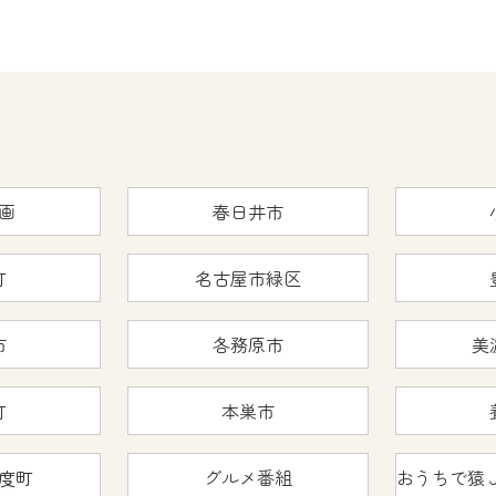
画
春日井市
町
名古屋市緑区
市
各務原市
美
町
本巣市
度町
グルメ番組