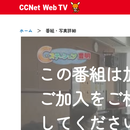
ホーム
＞ 番組・写真詳細
この番組は
2024/09/02
動画配信サービス『CCNet Web
【変更点】
ご加入をご
◆デザイン変更により、お住ま
◆当社アプリやＰＣブラウザか
CCNetサービスエリア20市町
してくださ
【ご注意】