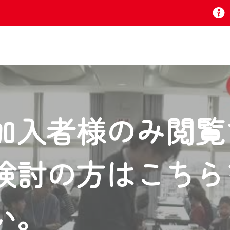
お知らせ
加入者様のみ閲覧
 TV』は2024年9月24日からリニューアルします！
検討の方はこちら
いの地域の動画コンテンツが一目瞭然。
ら、いつでも・どこでも・外出先でも！
の地域情報番組をご視聴いただけます！
い。