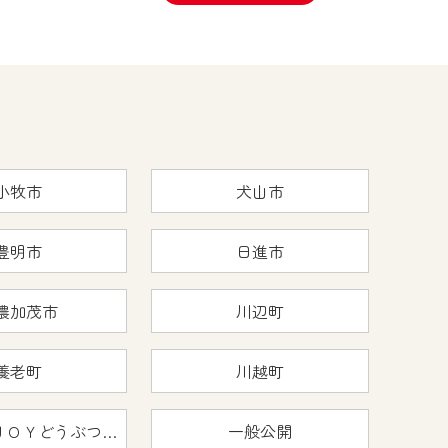
小牧市
犬山市
豊明市
日進市
濃加茂市
川辺町
養老町
川越町
おうちで猿ＪＯＹどうぶつえん
一般公開