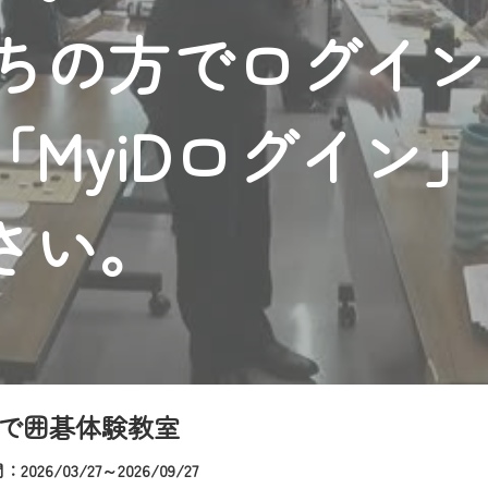
者様へのサービス向上のため、
持ちの方でログイ
いただくには、一部コンテンツを除き、
CNetマイページ※』へのログインが必要となります。
くお願いいたします。
MyiDログイン
yIDが必要となります。
Vを含むCCNetの各種サービスをご利用頂くためのIDです。
アドレスで設定できます。
さい。
ーメールアドレスでも作成可能です）
Dの新規登録は
こちら
から
は引き続きご視聴いただけます。
ルにともないメンテナンス作業を予定しています。
で囲碁体験教室
026/03/27～2026/09/27