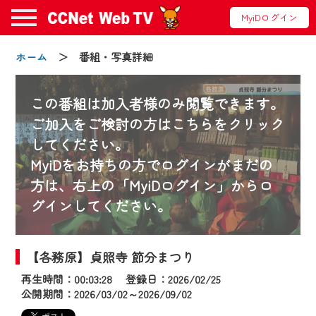
MyiDログイン
ホーム
＞ 番組・写真詳細
この番組は加入者様のみ閲覧できます。
ご加入をご検討の方はこちらをクリック
してください。
お知らせ
MyiDをお持ちの方でログインがまだの
方は、右上の「MyiDログイン」からロ
グインしてください。
2024/09/02
動画配信サービス『CCNet Web TV』は2024
年9月24日からリニューアルします！
【各務原】貞照寺 節分まつり
再生時間：00:03:28 登録日：2026/02/25
【変更点】
公開期間：2026/03/02～2026/09/02
◆デザイン変更により、お住まいの地域