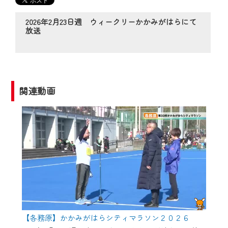
の動画コンテンツが一目瞭然。
◆当社アプリやＰＣブラウザから、いつ
2026年2月23日週 ウィークリーかかみがはらにて
でも・どこでも・外出先でも！
放送
CCNetサービスエリア20市町の地域情報
番組をご視聴いただけます！
【ご注意】
関連動画
2024年9月24日からはご加入者様へのサー
ビス向上のため、
『CCNet Web TV』を利用いただくには、
一部コンテンツを除き、
CCNetサービスへの加入と『CCNetマイ
ページ※』へのログインが必要となりま
す。
何卒、ご理解ご了承の程よろしくお願い
いたします。
【各務原】かかみがはらシティマラソン２０２６