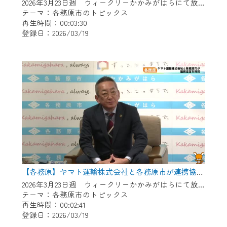
※マイページへのログインには、MyIDが必
2026年3月23日週 ウィークリーかかみがはらにて放送
要となります。
テーマ：各務原市のトピックス
再生時間：00:03:30
※MyIDとは、CCNet Web TVを含むCCNetの
登録日：2026/03/19
各種サービスをご利用頂くためのIDです。
IDはお客様が使っているメールアドレス
で設定できます。
（GmailやYahooなどのフリーメールアドレ
スでも作成可能です）
※マイページへのログイン・MyIDの新規登
録は
こちら
から
※CCNetアプリをご利用中の方は引き続き
ご視聴いただけます。
＜メンテナンス情報＞
【各務原】ヤマト運輸株式会社と各務原市が連携協定を締結
CCNetWebTVのリニューアルにともないメ
2026年3月23日週 ウィークリーかかみがはらにて放送
テーマ：各務原市のトピックス
ンテナンス作業を予定しています。
再生時間：00:02:41
登録日：2026/03/19
日時 9/24 9:30～16:30