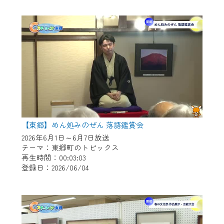
作業の間は、CCNetWebTVの画面が「メン
テナンス中」になり、ご利用いただけませ
ん。
ご不便をおかけいたしますが、ご了承の程
よろしくお願いいたします。
【東郷】めん処みのぜん 落語鑑賞会
2026年6月1日～6月7日放送
テーマ：東郷町のトピックス
再生時間：00:03:03
登録日：2026/06/04