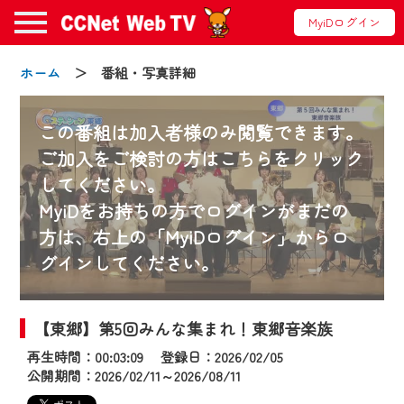
MyiDログイン
ホーム
＞ 番組・写真詳細
この番組は加入者様のみ閲覧できます。
ご加入をご検討の方はこちらをクリック
してください。
お知らせ
MyiDをお持ちの方でログインがまだの
方は、右上の「MyiDログイン」からロ
グインしてください。
2024/09/02
動画配信サービス『CCNet Web TV』は2024
年9月24日からリニューアルします！
【東郷】第5回みんな集まれ！東郷音楽族
再生時間：00:03:09 登録日：2026/02/05
【変更点】
公開期間：2026/02/11～2026/08/11
◆デザイン変更により、お住まいの地域