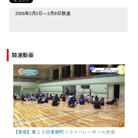
の動画コンテンツが一目瞭然。
◆当社アプリやＰＣブラウザから、いつ
2026年2月2日～2月8日放送
でも・どこでも・外出先でも！
CCNetサービスエリア20市町の地域情報
番組をご視聴いただけます！
【ご注意】
関連動画
2024年9月24日からはご加入者様へのサー
ビス向上のため、
『CCNet Web TV』を利用いただくには、
一部コンテンツを除き、
CCNetサービスへの加入と『CCNetマイ
ページ※』へのログインが必要となりま
す。
何卒、ご理解ご了承の程よろしくお願い
いたします。
【東郷】第２９回東郷町ソフトバレーボール大会