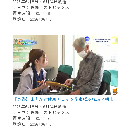
※マイページへのログインには、MyIDが必
2026年6月8日～6月14日放送
要となります。
テーマ：東郷町のトピックス
再生時間：00:02:38
※MyIDとは、CCNet Web TVを含むCCNetの
登録日：2026/06/18
各種サービスをご利用頂くためのIDです。
IDはお客様が使っているメールアドレス
で設定できます。
（GmailやYahooなどのフリーメールアドレ
スでも作成可能です）
※マイページへのログイン・MyIDの新規登
録は
こちら
から
※CCNetアプリをご利用中の方は引き続き
ご視聴いただけます。
＜メンテナンス情報＞
【東郷】まちかど健康チェック＆東郷ふれあい朝市
CCNetWebTVのリニューアルにともないメ
2026年6月8日～6月14日放送
テーマ：東郷町のトピックス
ンテナンス作業を予定しています。
再生時間：00:02:57
登録日：2026/06/18
日時 9/24 9:30～16:30