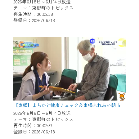
※マイページへのログインには、MyIDが必
2026年6月8日～6月14日放送
要となります。
テーマ：東郷町のトピックス
再生時間：00:02:38
※MyIDとは、CCNet Web TVを含むCCNetの
登録日：2026/06/18
各種サービスをご利用頂くためのIDです。
IDはお客様が使っているメールアドレス
で設定できます。
（GmailやYahooなどのフリーメールアドレ
スでも作成可能です）
※マイページへのログイン・MyIDの新規登
録は
こちら
から
※CCNetアプリをご利用中の方は引き続き
ご視聴いただけます。
＜メンテナンス情報＞
【東郷】まちかど健康チェック＆東郷ふれあい朝市
CCNetWebTVのリニューアルにともないメ
2026年6月8日～6月14日放送
テーマ：東郷町のトピックス
ンテナンス作業を予定しています。
再生時間：00:02:57
登録日：2026/06/18
日時 9/24 9:30～16:30