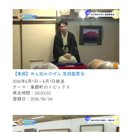
作業の間は、CCNetWebTVの画面が「メン
テナンス中」になり、ご利用いただけませ
ん。
ご不便をおかけいたしますが、ご了承の程
よろしくお願いいたします。
【東郷】めん処みのぜん 落語鑑賞会
2026年6月1日～6月7日放送
テーマ：東郷町のトピックス
再生時間：00:03:03
登録日：2026/06/04