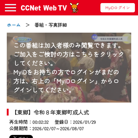
MyiDログイン
ホーム
＞ 番組・写真詳細
この番組は加入者様のみ閲覧できます。
ご加入をご検討の方はこちらをクリック
してください。
お知らせ
MyiDをお持ちの方でログインがまだの
方は、右上の「MyiDログイン」からロ
グインしてください。
2024/09/02
動画配信サービス『CCNet Web TV』は2024
年9月24日からリニューアルします！
【東郷】令和８年東郷町成人式
再生時間：00:02:32 登録日：2026/01/29
【変更点】
公開期間：2026/02/07～2026/08/07
◆デザイン変更により、お住まいの地域