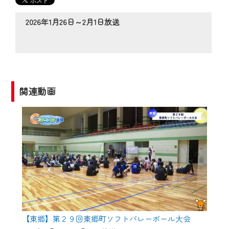
の動画コンテンツが一目瞭然。
◆当社アプリやＰＣブラウザから、いつ
2026年1月26日～2月1日放送
でも・どこでも・外出先でも！
CCNetサービスエリア20市町の地域情報
番組をご視聴いただけます！
【ご注意】
関連動画
2024年9月24日からはご加入者様へのサー
ビス向上のため、
『CCNet Web TV』を利用いただくには、
一部コンテンツを除き、
CCNetサービスへの加入と『CCNetマイ
ページ※』へのログインが必要となりま
す。
何卒、ご理解ご了承の程よろしくお願い
いたします。
【東郷】第２９回東郷町ソフトバレーボール大会