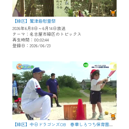
【緑区】鷲津砦慰霊祭
2026年6月8日～6月14日放送
テーマ：名古屋市緑区のトピックス
再生時間：00:02:44
登録日：2026/06/23
【緑区】中日ドラゴンズOB 春華しろつち保育園で野球教室