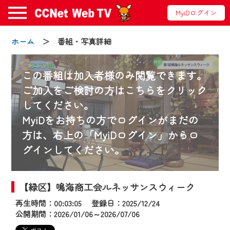
MyiDログイン
ホーム
＞ 番組・写真詳細
この番組は加入者様のみ閲覧できます。
ご加入をご検討の方はこちらをクリック
してください。
お知らせ
MyiDをお持ちの方でログインがまだの
方は、右上の「MyiDログイン」からロ
グインしてください。
2024/09/02
動画配信サービス『CCNet Web TV』は2024
年9月24日からリニューアルします！
【緑区】鳴海商工会ルネッサンスウィーク
再生時間：00:03:05 登録日：2025/12/24
【変更点】
公開期間：2026/01/06～2026/07/06
◆デザイン変更により、お住まいの地域