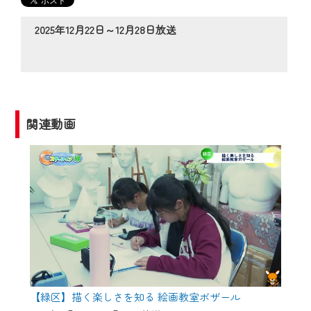
の動画コンテンツが一目瞭然。
◆当社アプリやＰＣブラウザから、いつ
2025年12月22日～12月28日放送
でも・どこでも・外出先でも！
CCNetサービスエリア20市町の地域情報
番組をご視聴いただけます！
【ご注意】
関連動画
2024年9月24日からはご加入者様へのサー
ビス向上のため、
『CCNet Web TV』を利用いただくには、
一部コンテンツを除き、
CCNetサービスへの加入と『CCNetマイ
ページ※』へのログインが必要となりま
す。
何卒、ご理解ご了承の程よろしくお願い
いたします。
【緑区】描く楽しさを知る 絵画教室ボザール