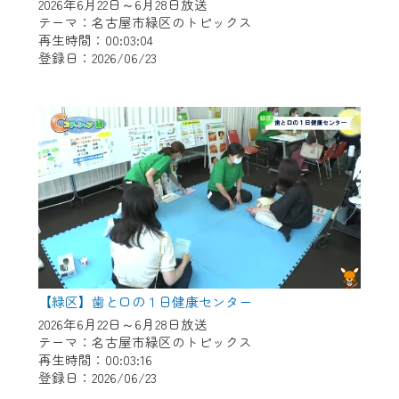
※マイページへのログインには、MyIDが必
2026年6月22日～6月28日放送
要となります。
テーマ：名古屋市緑区のトピックス
再生時間：00:03:04
※MyIDとは、CCNet Web TVを含むCCNetの
登録日：2026/06/23
各種サービスをご利用頂くためのIDです。
IDはお客様が使っているメールアドレス
で設定できます。
（GmailやYahooなどのフリーメールアドレ
スでも作成可能です）
※マイページへのログイン・MyIDの新規登
録は
こちら
から
※CCNetアプリをご利用中の方は引き続き
ご視聴いただけます。
＜メンテナンス情報＞
【緑区】歯と口の１日健康センター
CCNetWebTVのリニューアルにともないメ
2026年6月22日～6月28日放送
テーマ：名古屋市緑区のトピックス
ンテナンス作業を予定しています。
再生時間：00:03:16
登録日：2026/06/23
日時 9/24 9:30～16:30