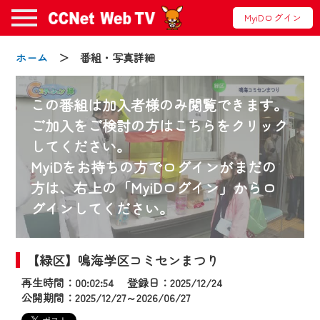
MyiDログイン
ホーム
＞ 番組・写真詳細
この番組は加入者様のみ閲覧できます。
ご加入をご検討の方はこちらをクリック
してください。
お知らせ
MyiDをお持ちの方でログインがまだの
方は、右上の「MyiDログイン」からロ
グインしてください。
2024/09/02
動画配信サービス『CCNet Web TV』は2024
年9月24日からリニューアルします！
【緑区】鳴海学区コミセンまつり
再生時間：00:02:54 登録日：2025/12/24
【変更点】
公開期間：2025/12/27～2026/06/27
◆デザイン変更により、お住まいの地域