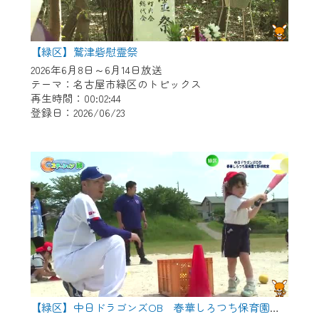
【緑区】鷲津砦慰霊祭
2026年6月8日～6月14日放送
テーマ：名古屋市緑区のトピックス
再生時間：00:02:44
登録日：2026/06/23
【緑区】中日ドラゴンズOB 春華しろつち保育園で野球教室