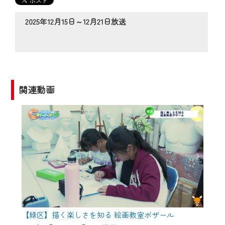
の動画コンテンツが一目瞭然。
◆当社アプリやＰＣブラウザから、いつ
2025年12月15日～12月21日放送
でも・どこでも・外出先でも！
CCNetサービスエリア20市町の地域情報
番組をご視聴いただけます！
【ご注意】
関連動画
2024年9月24日からはご加入者様へのサー
ビス向上のため、
『CCNet Web TV』を利用いただくには、
一部コンテンツを除き、
CCNetサービスへの加入と『CCNetマイ
ページ※』へのログインが必要となりま
す。
何卒、ご理解ご了承の程よろしくお願い
いたします。
【緑区】描く楽しさを知る 絵画教室ボザール