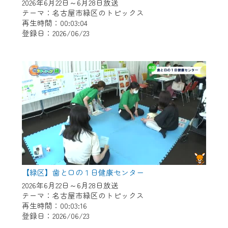
※マイページへのログインには、MyIDが必
2026年6月22日～6月28日放送
要となります。
テーマ：名古屋市緑区のトピックス
再生時間：00:03:04
※MyIDとは、CCNet Web TVを含むCCNetの
登録日：2026/06/23
各種サービスをご利用頂くためのIDです。
IDはお客様が使っているメールアドレス
で設定できます。
（GmailやYahooなどのフリーメールアドレ
スでも作成可能です）
※マイページへのログイン・MyIDの新規登
録は
こちら
から
※CCNetアプリをご利用中の方は引き続き
ご視聴いただけます。
＜メンテナンス情報＞
【緑区】歯と口の１日健康センター
CCNetWebTVのリニューアルにともないメ
2026年6月22日～6月28日放送
テーマ：名古屋市緑区のトピックス
ンテナンス作業を予定しています。
再生時間：00:03:16
登録日：2026/06/23
日時 9/24 9:30～16:30