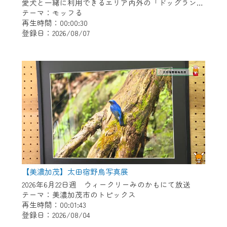
※マイページへのログインには、MyIDが必
愛犬と一緒に利用できるエリア内外の「ドッグラン」や「ドッグカフェ」、猫にふれあうことのできる「猫カフェ」などペットと楽しめる施設情報をお届けします。 【放送日時】 （月・水）19:00～ （火・木）6:30～ （土）18:00～ （日）9:00～
要となります。
テーマ：モッフる
再生時間：00:00:30
※MyIDとは、CCNet Web TVを含むCCNetの
登録日：2026/08/07
各種サービスをご利用頂くためのIDです。
IDはお客様が使っているメールアドレス
で設定できます。
（GmailやYahooなどのフリーメールアドレ
スでも作成可能です）
※マイページへのログイン・MyIDの新規登
録は
こちら
から
※CCNetアプリをご利用中の方は引き続き
ご視聴いただけます。
＜メンテナンス情報＞
【美濃加茂】太田宿野鳥写真展
CCNetWebTVのリニューアルにともないメ
2026年6月22日週 ウィークリーみのかもにて放送
テーマ：美濃加茂市のトピックス
ンテナンス作業を予定しています。
再生時間：00:01:43
登録日：2026/08/04
日時 9/24 9:30～16:30