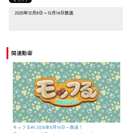
の動画コンテンツが一目瞭然。
◆当社アプリやＰＣブラウザから、いつ
2025年12月8日～12月14日放送
でも・どこでも・外出先でも！
CCNetサービスエリア20市町の地域情報
番組をご視聴いただけます！
【ご注意】
関連動画
2024年9月24日からはご加入者様へのサー
ビス向上のため、
『CCNet Web TV』を利用いただくには、
一部コンテンツを除き、
CCNetサービスへの加入と『CCNetマイ
ページ※』へのログインが必要となりま
す。
何卒、ご理解ご了承の程よろしくお願い
いたします。
モッフる#5 2026年8月16日～放送！