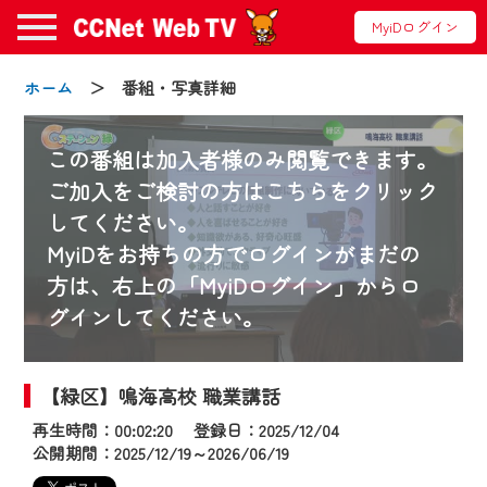
MyiDログイン
ホーム
＞ 番組・写真詳細
この番組は加入者様のみ閲覧できます。
ご加入をご検討の方はこちらをクリック
してください。
お知らせ
MyiDをお持ちの方でログインがまだの
方は、右上の「MyiDログイン」からロ
グインしてください。
2024/09/02
動画配信サービス『CCNet Web TV』は2024
年9月24日からリニューアルします！
【緑区】鳴海高校 職業講話
再生時間：00:02:20 登録日：2025/12/04
【変更点】
公開期間：2025/12/19～2026/06/19
◆デザイン変更により、お住まいの地域