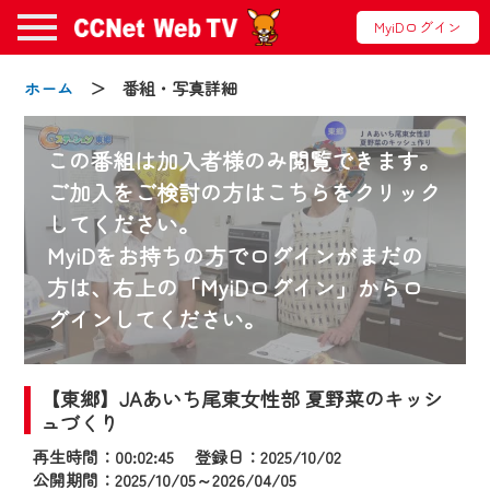
MyiDログイン
ホーム
＞ 番組・写真詳細
この番組は加入者様のみ閲覧できます。
ご加入をご検討の方はこちらをクリック
してください。
お知らせ
MyiDをお持ちの方でログインがまだの
方は、右上の「MyiDログイン」からロ
グインしてください。
2024/09/02
動画配信サービス『CCNet Web TV』は2024
年9月24日からリニューアルします！
【東郷】JAあいち尾東女性部 夏野菜のキッシ
ュづくり
【変更点】
再生時間：00:02:45 登録日：2025/10/02
◆デザイン変更により、お住まいの地域
公開期間：2025/10/05～2026/04/05