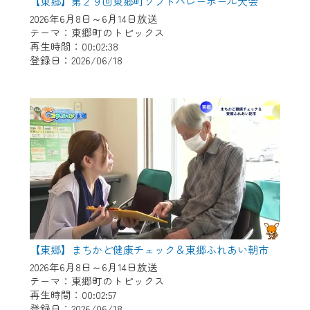
※マイページへのログインには、MyIDが必
【東郷】第２９回東郷町ソフトバレーボール大会
要となります。
2026年6月8日～6月14日放送
テーマ：東郷町のトピックス
※MyIDとは、CCNet Web TVを含むCCNetの
再生時間：00:02:38
各種サービスをご利用頂くためのIDです。
登録日：2026/06/18
IDはお客様が使っているメールアドレス
で設定できます。
（GmailやYahooなどのフリーメールアドレ
スでも作成可能です）
※マイページへのログイン・MyIDの新規登
録は
こちら
から
※CCNetアプリをご利用中の方は引き続き
ご視聴いただけます。
＜メンテナンス情報＞
【東郷】まちかど健康チェック＆東郷ふれあい朝市
CCNetWebTVのリニューアルにともないメ
2026年6月8日～6月14日放送
ンテナンス作業を予定しています。
テーマ：東郷町のトピックス
再生時間：00:02:57
日時 9/24 9:30～16:30
登録日：2026/06/18