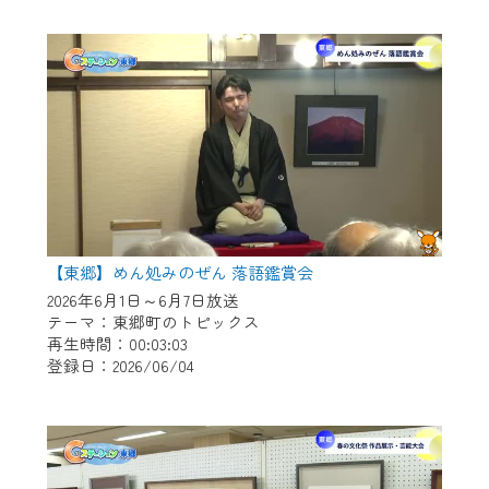
作業の間は、CCNetWebTVの画面が「メン
テナンス中」になり、ご利用いただけませ
ん。
ご不便をおかけいたしますが、ご了承の程
よろしくお願いいたします。
【東郷】めん処みのぜん 落語鑑賞会
2026年6月1日～6月7日放送
テーマ：東郷町のトピックス
再生時間：00:03:03
登録日：2026/06/04