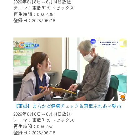
※マイページへのログインには、MyIDが必
2026年6月8日～6月14日放送
要となります。
テーマ：東郷町のトピックス
再生時間：00:02:38
※MyIDとは、CCNet Web TVを含むCCNetの
登録日：2026/06/18
各種サービスをご利用頂くためのIDです。
IDはお客様が使っているメールアドレス
で設定できます。
（GmailやYahooなどのフリーメールアドレ
スでも作成可能です）
※マイページへのログイン・MyIDの新規登
録は
こちら
から
※CCNetアプリをご利用中の方は引き続き
ご視聴いただけます。
＜メンテナンス情報＞
【東郷】まちかど健康チェック＆東郷ふれあい朝市
CCNetWebTVのリニューアルにともないメ
2026年6月8日～6月14日放送
テーマ：東郷町のトピックス
ンテナンス作業を予定しています。
再生時間：00:02:57
登録日：2026/06/18
日時 9/24 9:30～16:30