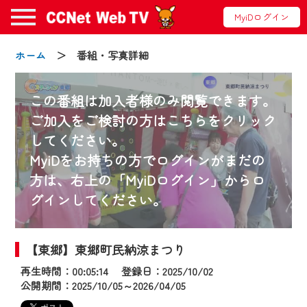
MyiDログイン
ホーム
＞ 番組・写真詳細
この番組は加入者様のみ閲覧できます。
ご加入をご検討の方はこちらをクリック
してください。
お知らせ
MyiDをお持ちの方でログインがまだの
方は、右上の「MyiDログイン」からロ
グインしてください。
2024/09/02
動画配信サービス『CCNet Web TV』は2024
年9月24日からリニューアルします！
【東郷】東郷町民納涼まつり
再生時間：00:05:14 登録日：2025/10/02
【変更点】
公開期間：2025/10/05～2026/04/05
◆デザイン変更により、お住まいの地域