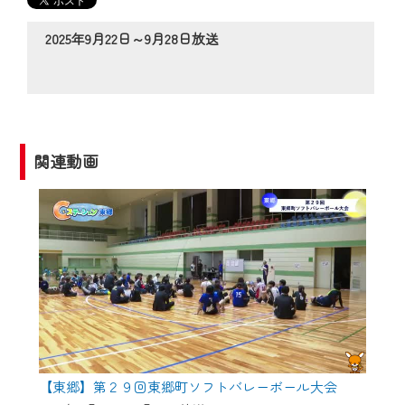
の動画コンテンツが一目瞭然。
◆当社アプリやＰＣブラウザから、いつ
2025年9月22日～9月28日放送
でも・どこでも・外出先でも！
CCNetサービスエリア20市町の地域情報
番組をご視聴いただけます！
【ご注意】
関連動画
2024年9月24日からはご加入者様へのサー
ビス向上のため、
『CCNet Web TV』を利用いただくには、
一部コンテンツを除き、
CCNetサービスへの加入と『CCNetマイ
ページ※』へのログインが必要となりま
す。
何卒、ご理解ご了承の程よろしくお願い
いたします。
【東郷】第２９回東郷町ソフトバレーボール大会