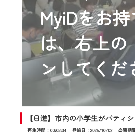
2024年9月24日からはご加入
MyiDをお
『CCNet Web TV』を利用
CCNetサービスへの加入と『C
何卒、ご理解ご了承の程よろし
は、右上の「
※マイページへのログインには、M
※MyIDとは、CCNet Web T
IDはお客様が使っているメール
ンしてくだ
（GmailやYahooなどのフリ
※マイページへのログイン・MyI
※CCNetアプリをご利用中の方
＜メンテナンス情報＞
CCNetWebTVのリニューア
【日進】市内の小学生がパティシ
日時 9/24 9:30～16:30
再生時間：00:03:34 登録日：2025/10/02
公開期間：2