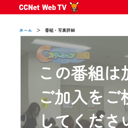
ホーム
＞ 番組・写真詳細
この番組は
2024/09/02
動画配信サービス『CCNet Web
【変更点】
ご加入をご
◆デザイン変更により、お住ま
◆当社アプリやＰＣブラウザか
CCNetサービスエリア20市町
してくださ
【ご注意】