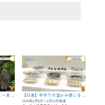
【日進】日本庭園でほっと一息 にっしんオープンガーデン
【日進】手作りの温かみ感じる 第４３回日進市手工芸連盟展
2026年6月8日～6月14日放送