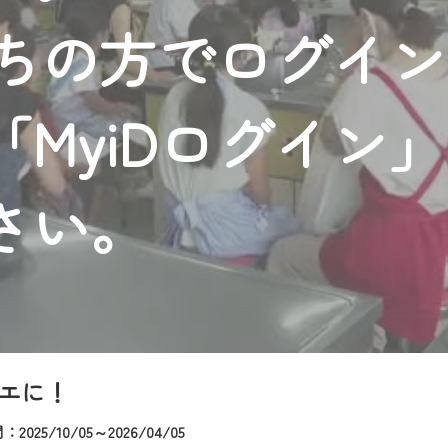
者様へのサービス向上のため、
持ちの方でログイ
いただくには、一部コンテンツを除き、
CNetマイページ※』へのログインが必要となります。
くお願いいたします。
MyiDログイン
yIDが必要となります。
Vを含むCCNetの各種サービスをご利用頂くためのIDです。
アドレスで設定できます。
さい。
ーメールアドレスでも作成可能です）
Dの新規登録は
こちら
から
は引き続きご視聴いただけます。
ルにともないメンテナンス作業を予定しています。
エに！
025/10/05～2026/04/05