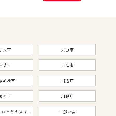
小牧市
犬山市
豊明市
日進市
濃加茂市
川辺町
養老町
川越町
おうちで猿ＪＯＹどうぶつえん
一般公開