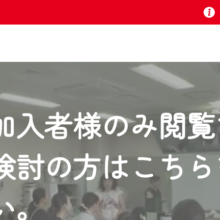
お知らせ
加入者様のみ閲覧
 TV』は2024年9月24日からリニューアルします！
検討の方はこちら
いの地域の動画コンテンツが一目瞭然。
ら、いつでも・どこでも・外出先でも！
の地域情報番組をご視聴いただけます！
い。