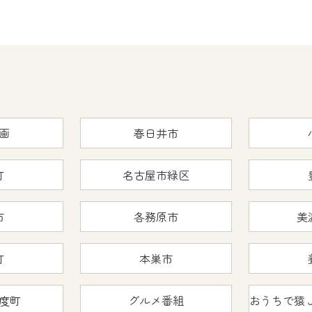
画
春日井市
町
名古屋市緑区
市
各務原市
美
町
本巣市
度町
グルメ番組