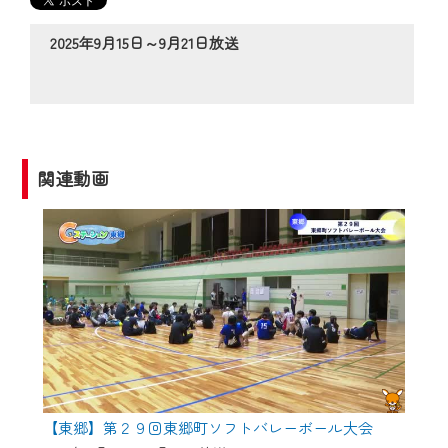
の動画コンテンツが一目瞭然。
◆当社アプリやＰＣブラウザから、いつ
2025年9月15日～9月21日放送
でも・どこでも・外出先でも！
CCNetサービスエリア20市町の地域情報
番組をご視聴いただけます！
【ご注意】
関連動画
2024年9月24日からはご加入者様へのサー
ビス向上のため、
『CCNet Web TV』を利用いただくには、
一部コンテンツを除き、
CCNetサービスへの加入と『CCNetマイ
ページ※』へのログインが必要となりま
す。
何卒、ご理解ご了承の程よろしくお願い
いたします。
【東郷】第２９回東郷町ソフトバレーボール大会