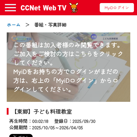
MyiDログイン
ホーム
＞ 番組・写真詳細
この番組は加入者様のみ閲覧できます。
ご加入をご検討の方はこちらをクリック
してください。
お知らせ
MyiDをお持ちの方でログインがまだの
方は、右上の「MyiDログイン」からロ
グインしてください。
2024/09/02
動画配信サービス『CCNet Web TV』は2024
年9月24日からリニューアルします！
【東郷】子ども料理教室
再生時間：00:02:18 登録日：2025/09/30
【変更点】
公開期間：2025/10/05～2026/04/05
◆デザイン変更により、お住まいの地域