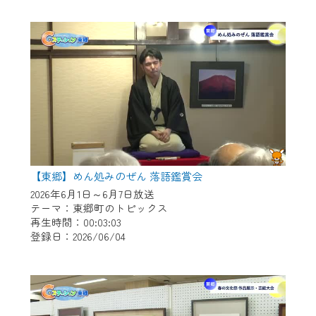
作業の間は、CCNetWebTVの画面が「メン
テナンス中」になり、ご利用いただけませ
ん。
ご不便をおかけいたしますが、ご了承の程
よろしくお願いいたします。
【東郷】めん処みのぜん 落語鑑賞会
2026年6月1日～6月7日放送
テーマ：東郷町のトピックス
再生時間：00:03:03
登録日：2026/06/04