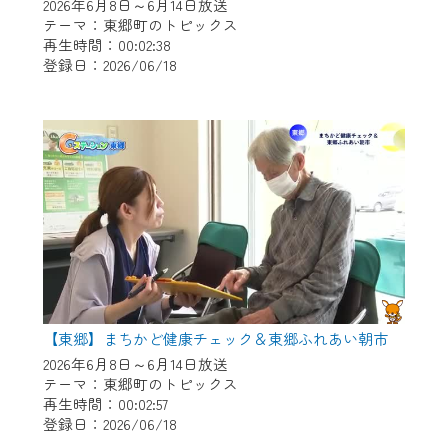
※マイページへのログインには、MyIDが必
2026年6月8日～6月14日放送
要となります。
テーマ：東郷町のトピックス
再生時間：00:02:38
※MyIDとは、CCNet Web TVを含むCCNetの
登録日：2026/06/18
各種サービスをご利用頂くためのIDです。
IDはお客様が使っているメールアドレス
で設定できます。
（GmailやYahooなどのフリーメールアドレ
スでも作成可能です）
※マイページへのログイン・MyIDの新規登
録は
こちら
から
※CCNetアプリをご利用中の方は引き続き
ご視聴いただけます。
＜メンテナンス情報＞
【東郷】まちかど健康チェック＆東郷ふれあい朝市
CCNetWebTVのリニューアルにともないメ
2026年6月8日～6月14日放送
テーマ：東郷町のトピックス
ンテナンス作業を予定しています。
再生時間：00:02:57
登録日：2026/06/18
日時 9/24 9:30～16:30