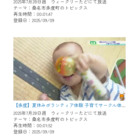
※マイページへのログインには、MyIDが必
2025年7月28日週 ウィークリーたどにて放送
要となります。
テーマ：桑名市多度町のトピックス
再生時間：00:01:47
※MyIDとは、CCNet Web TVを含むCCNetの
登録日：2025/09/09
各種サービスをご利用頂くためのIDです。
IDはお客様が使っているメールアドレス
で設定できます。
（GmailやYahooなどのフリーメールアドレ
スでも作成可能です）
※マイページへのログイン・MyIDの新規登
録は
こちら
から
※CCNetアプリをご利用中の方は引き続き
ご視聴いただけます。
＜メンテナンス情報＞
【多度】夏休みボランティア体験 子育てサークル体験
CCNetWebTVのリニューアルにともないメ
2025年7月28日週 ウィークリーたどにて放送
テーマ：桑名市多度町のトピックス
ンテナンス作業を予定しています。
再生時間：00:01:52
登録日：2025/09/09
日時 9/24 9:30～16:30