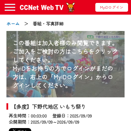
MyiDログイン
ホーム
＞ 番組・写真詳細
この番組は加入者様のみ閲覧できます。
ご加入をご検討の方はこちらをクリック
してください。
お知らせ
MyiDをお持ちの方でログインがまだの
方は、右上の「MyiDログイン」からロ
グインしてください。
2024/09/02
動画配信サービス『CCNet Web TV』は2024
年9月24日からリニューアルします！
【多度】下野代地区 いもち祭り
再生時間：00:03:00 登録日：2025/09/09
【変更点】
公開期間：2025/09/09～2026/09/09
◆デザイン変更により、お住まいの地域