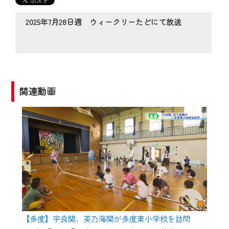
の動画コンテンツが一目瞭然。
◆当社アプリやＰＣブラウザから、いつ
2025年7月28日週 ウィークリーたどにて放送
でも・どこでも・外出先でも！
CCNetサービスエリア20市町の地域情報
番組をご視聴いただけます！
【ご注意】
関連動画
2024年9月24日からはご加入者様へのサー
ビス向上のため、
『CCNet Web TV』を利用いただくには、
一部コンテンツを除き、
CCNetサービスへの加入と『CCNetマイ
ページ※』へのログインが必要となりま
す。
何卒、ご理解ご了承の程よろしくお願い
いたします。
【多度】宇良関、英乃海関が多度東小学校を訪問