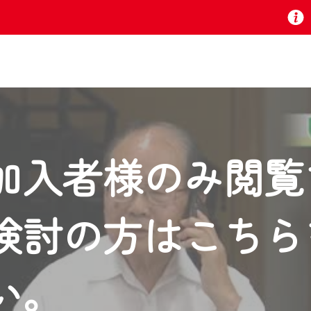
お知らせ
加入者様のみ閲覧
 TV』は2024年9月24日からリニューアルします！
検討の方はこちら
いの地域の動画コンテンツが一目瞭然。
ら、いつでも・どこでも・外出先でも！
の地域情報番組をご視聴いただけます！
い。