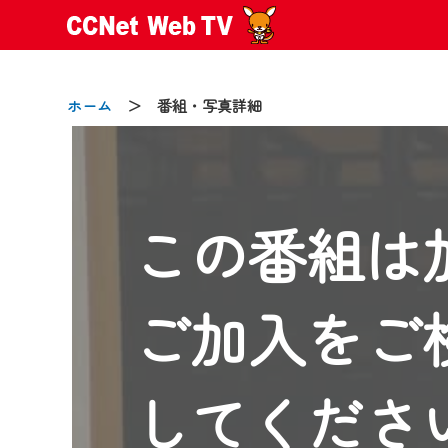
ホーム
＞ 番組・写真詳細
この番組は
2024/09/02
動画配信サービス『CCNet Web
【変更点】
ご加入をご
◆デザイン変更により、お住ま
◆当社アプリやＰＣブラウザか
CCNetサービスエリア20市町
してくださ
【ご注意】