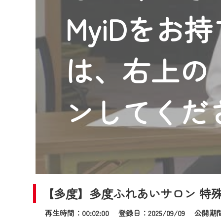
2024年9月24日からはご加入
MyiDをお
『CCNet Web TV』を利用
CCNetサービスへの加入と『C
何卒、ご理解ご了承の程よろし
は、右上の「
※マイページへのログインには、M
※MyIDとは、CCNet Web T
IDはお客様が使っているメール
ンしてくだ
（GmailやYahooなどのフリ
※マイページへのログイン・MyI
※CCNetアプリをご利用中の方
＜メンテナンス情報＞
CCNetWebTVのリニューア
【多度】多度ふれあいサロン 特
日時 9/24 9:30～16:30
再生時間：00:02:00 登録日：2025/09/09
公開期間：