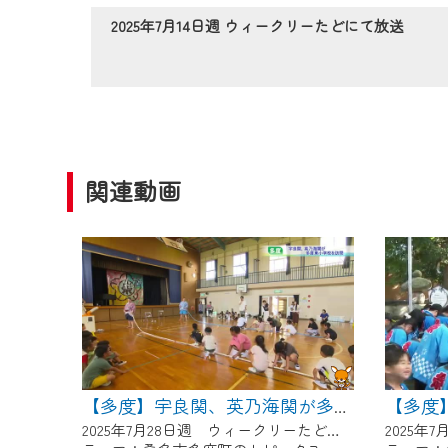
作業の間は、CCNetWebTV
2025年7月14日週 ウィークリーたどにて放送
ご不便をおかけいたしますが、ご
関連動画
【多度
【多度】宇良関、英乃海関が多度東小学校を訪問
2025年7月28日週 ウィークリーたどにて放送