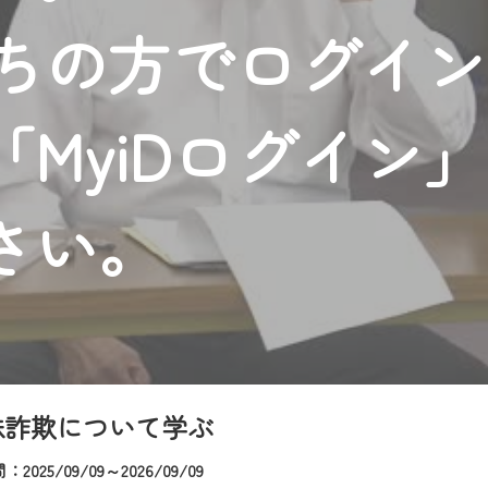
者様へのサービス向上のため、
持ちの方でログイ
いただくには、一部コンテンツを除き、
CNetマイページ※』へのログインが必要となります。
くお願いいたします。
MyiDログイン
yIDが必要となります。
Vを含むCCNetの各種サービスをご利用頂くためのIDです。
アドレスで設定できます。
さい。
ーメールアドレスでも作成可能です）
Dの新規登録は
こちら
から
は引き続きご視聴いただけます。
ルにともないメンテナンス作業を予定しています。
殊詐欺について学ぶ
2025/09/09～2026/09/09