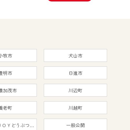
小牧市
犬山市
豊明市
日進市
濃加茂市
川辺町
養老町
川越町
おうちで猿ＪＯＹどうぶつえん
一般公開