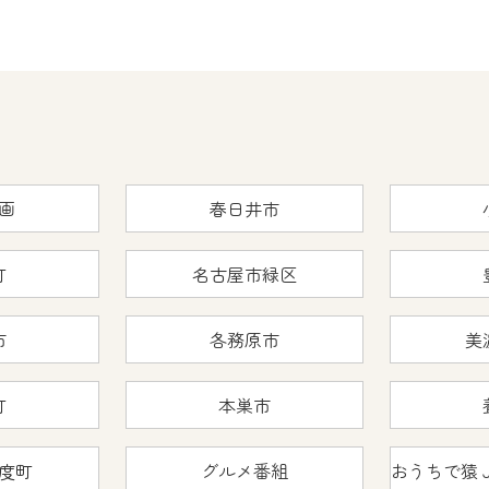
画
春日井市
町
名古屋市緑区
市
各務原市
美
町
本巣市
度町
グルメ番組