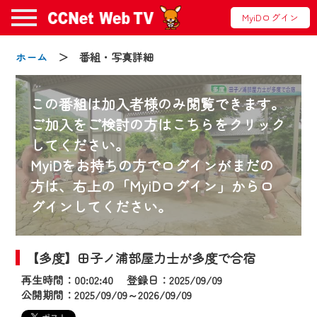
MyiDログイン
ホーム
＞ 番組・写真詳細
この番組は加入者様のみ閲覧できます。
ご加入をご検討の方はこちらをクリック
してください。
お知らせ
MyiDをお持ちの方でログインがまだの
方は、右上の「MyiDログイン」からロ
グインしてください。
2024/09/02
動画配信サービス『CCNet Web TV』は2024
年9月24日からリニューアルします！
【多度】田子ノ浦部屋力士が多度で合宿
再生時間：00:02:40 登録日：2025/09/09
【変更点】
公開期間：2025/09/09～2026/09/09
◆デザイン変更により、お住まいの地域