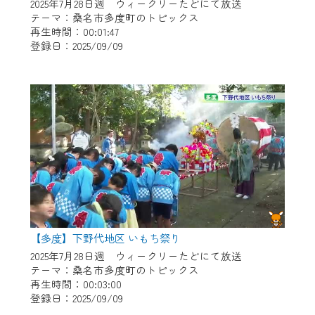
※マイページへのログインには、MyIDが必
2025年7月28日週 ウィークリーたどにて放送
要となります。
テーマ：桑名市多度町のトピックス
再生時間：00:01:47
※MyIDとは、CCNet Web TVを含むCCNetの
登録日：2025/09/09
各種サービスをご利用頂くためのIDです。
IDはお客様が使っているメールアドレス
で設定できます。
（GmailやYahooなどのフリーメールアドレ
スでも作成可能です）
※マイページへのログイン・MyIDの新規登
録は
こちら
から
※CCNetアプリをご利用中の方は引き続き
ご視聴いただけます。
＜メンテナンス情報＞
【多度】下野代地区 いもち祭り
CCNetWebTVのリニューアルにともないメ
2025年7月28日週 ウィークリーたどにて放送
テーマ：桑名市多度町のトピックス
ンテナンス作業を予定しています。
再生時間：00:03:00
登録日：2025/09/09
日時 9/24 9:30～16:30