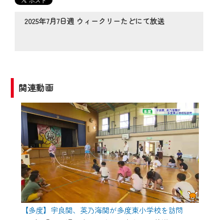
の動画コンテンツが一目瞭然。
◆当社アプリやＰＣブラウザから、いつ
2025年7月7日週 ウィークリーたどにて放送
でも・どこでも・外出先でも！
CCNetサービスエリア20市町の地域情報
番組をご視聴いただけます！
【ご注意】
関連動画
2024年9月24日からはご加入者様へのサー
ビス向上のため、
『CCNet Web TV』を利用いただくには、
一部コンテンツを除き、
CCNetサービスへの加入と『CCNetマイ
ページ※』へのログインが必要となりま
す。
何卒、ご理解ご了承の程よろしくお願い
いたします。
【多度】宇良関、英乃海関が多度東小学校を訪問