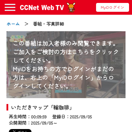
MyiDログイン
ホーム
＞ 番組・写真詳細
この番組は加入者様のみ閲覧できます。
お知らせ
ご加入をご検討の方はこちらをクリック
してください。
2024/09/02
MyiDをお持ちの方でログインがまだの
動画配信サービス『CCNet Web TV』は2024
方は、右上の「MyiDログイン」からロ
年9月24日からリニューアルします！
グインしてください。
【変更点】
◆デザイン変更により、お住まいの地域
いただきマップ「輪珈琲」
の動画コンテンツが一目瞭然。
再生時間：00:09:59 登録日：2025/09/05
◆当社アプリやＰＣブラウザから、いつ
公開期間：2025/09/05～
でも・どこでも・外出先でも！