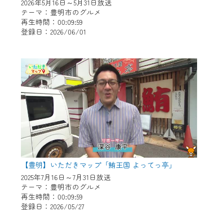
各種サービスをご利用頂くためのIDです。
2026年5月16日～5月31日放送
テーマ：豊明市のグルメ
IDはお客様が使っているメールアドレス
再生時間：00:09:59
で設定できます。
登録日：2026/06/01
（GmailやYahooなどのフリーメールアドレ
スでも作成可能です）
※マイページへのログイン・MyIDの新規登
録は
こちら
から
※CCNetアプリをご利用中の方は引き続き
ご視聴いただけます。
＜メンテナンス情報＞
CCNetWebTVのリニューアルにともないメ
ンテナンス作業を予定しています。
【豊明】いただきマップ「鮪王国 よってっ亭」
2025年7月16日～7月31日放送
日時 9/24 9:30～16:30
テーマ：豊明市のグルメ
再生時間：00:09:59
作業の間は、CCNetWebTVの画面が「メン
登録日：2026/05/27