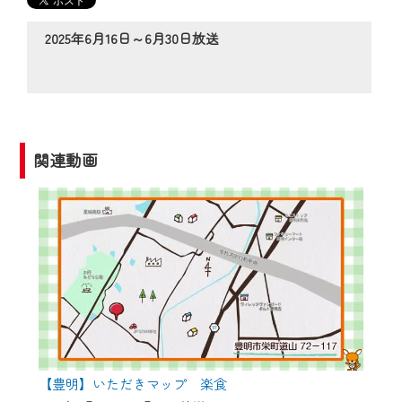
CCNetサービスエリア20市町の地域情報
番組をご視聴いただけます！
2025年6月16日～6月30日放送
【ご注意】
2024年9月24日からはご加入者様へのサー
ビス向上のため、
『CCNet Web TV』を利用いただくには、
関連動画
一部コンテンツを除き、
CCNetサービスへの加入と『CCNetマイ
ページ※』へのログインが必要となりま
す。
何卒、ご理解ご了承の程よろしくお願い
いたします。
※マイページへのログインには、MyIDが必
要となります。
※MyIDとは、CCNet Web TVを含むCCNetの
【豊明】いただきマップ 楽食