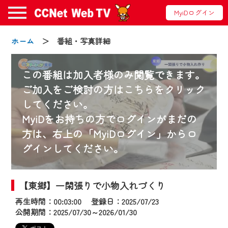
MyiDログイン
ホーム
＞ 番組・写真詳細
この番組は加入者様のみ閲覧できます。
ご加入をご検討の方はこちらをクリック
してください。
お知らせ
MyiDをお持ちの方でログインがまだの
方は、右上の「MyiDログイン」からロ
グインしてください。
2024/09/02
動画配信サービス『CCNet Web TV』は2024
年9月24日からリニューアルします！
【東郷】一閑張りで小物入れづくり
再生時間：00:03:00 登録日：2025/07/23
【変更点】
公開期間：2025/07/30～2026/01/30
◆デザイン変更により、お住まいの地域