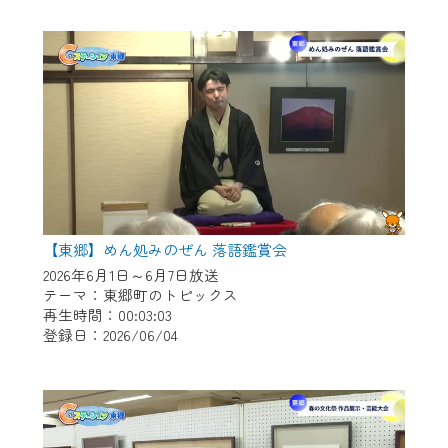
作業の間は、CCNetWebTVの画面が「メン
テナンス中」になり、ご利用いただけませ
ん。
ご不便をおかけいたしますが、ご了承の程
よろしくお願いいたします。
【東郷】めん処みのぜん 落語鑑賞会
2026年6月1日～6月7日放送
テーマ：東郷町のトピックス
再生時間：00:03:03
登録日：2026/06/04