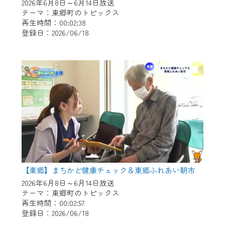
※マイページへのログインには、MyIDが必
2026年6月8日～6月14日放送
要となります。
テーマ：東郷町のトピックス
再生時間：00:02:38
※MyIDとは、CCNet Web TVを含むCCNetの
登録日：2026/06/18
各種サービスをご利用頂くためのIDです。
IDはお客様が使っているメールアドレス
で設定できます。
（GmailやYahooなどのフリーメールアドレ
スでも作成可能です）
※マイページへのログイン・MyIDの新規登
録は
こちら
から
※CCNetアプリをご利用中の方は引き続き
ご視聴いただけます。
＜メンテナンス情報＞
【東郷】まちかど健康チェック＆東郷ふれあい朝市
CCNetWebTVのリニューアルにともないメ
2026年6月8日～6月14日放送
テーマ：東郷町のトピックス
ンテナンス作業を予定しています。
再生時間：00:02:57
登録日：2026/06/18
日時 9/24 9:30～16:30