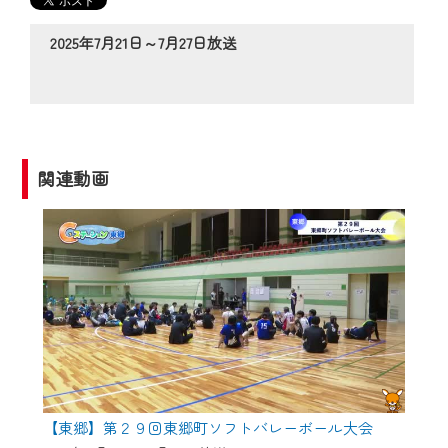
の動画コンテンツが一目瞭然。
◆当社アプリやＰＣブラウザから、いつ
2025年7月21日～7月27日放送
でも・どこでも・外出先でも！
CCNetサービスエリア20市町の地域情報
番組をご視聴いただけます！
【ご注意】
関連動画
2024年9月24日からはご加入者様へのサー
ビス向上のため、
『CCNet Web TV』を利用いただくには、
一部コンテンツを除き、
CCNetサービスへの加入と『CCNetマイ
ページ※』へのログインが必要となりま
す。
何卒、ご理解ご了承の程よろしくお願い
いたします。
【東郷】第２９回東郷町ソフトバレーボール大会