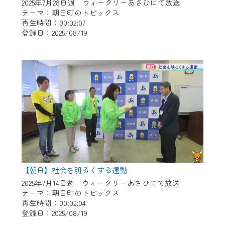
※マイページへのログインには、MyIDが必
2025年7月28日週 ウィークリーあさひにて放送
要となります。
テーマ：朝日町のトピックス
再生時間：00:02:07
※MyIDとは、CCNet Web TVを含むCCNetの
登録日：2025/08/19
各種サービスをご利用頂くためのIDです。
IDはお客様が使っているメールアドレス
で設定できます。
（GmailやYahooなどのフリーメールアドレ
スでも作成可能です）
※マイページへのログイン・MyIDの新規登
録は
こちら
から
※CCNetアプリをご利用中の方は引き続き
ご視聴いただけます。
＜メンテナンス情報＞
【朝日】社会を明るくする運動
CCNetWebTVのリニューアルにともないメ
2025年7月14日週 ウィークリーあさひにて放送
テーマ：朝日町のトピックス
ンテナンス作業を予定しています。
再生時間：00:02:04
登録日：2025/08/19
日時 9/24 9:30～16:30