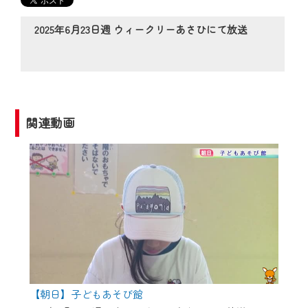
の動画コンテンツが一目瞭然。
◆当社アプリやＰＣブラウザから、いつ
2025年6月23日週 ウィークリーあさひにて放送
でも・どこでも・外出先でも！
CCNetサービスエリア20市町の地域情報
番組をご視聴いただけます！
【ご注意】
関連動画
2024年9月24日からはご加入者様へのサー
ビス向上のため、
『CCNet Web TV』を利用いただくには、
一部コンテンツを除き、
CCNetサービスへの加入と『CCNetマイ
ページ※』へのログインが必要となりま
す。
何卒、ご理解ご了承の程よろしくお願い
いたします。
【朝日】子どもあそび館