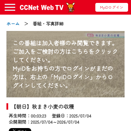
MyiDログイン
ホーム
＞ 番組・写真詳細
この番組は加入者様のみ閲覧できます。
ご加入をご検討の方はこちらをクリック
してください。
お知らせ
MyiDをお持ちの方でログインがまだの
方は、右上の「MyiDログイン」からロ
グインしてください。
2024/09/02
動画配信サービス『CCNet Web TV』は2024
年9月24日からリニューアルします！
【朝日】秋まき小麦の収穫
再生時間：00:03:23 登録日：2025/07/04
【変更点】
公開期間：2025/07/04～2026/07/04
◆デザイン変更により、お住まいの地域