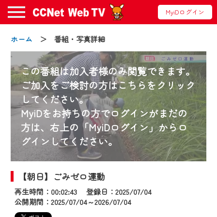
MyiDログイン
ホーム
＞ 番組・写真詳細
この番組は加入者様のみ閲覧できます。
ご加入をご検討の方はこちらをクリック
してください。
お知らせ
MyiDをお持ちの方でログインがまだの
方は、右上の「MyiDログイン」からロ
グインしてください。
2024/09/02
動画配信サービス『CCNet Web TV』は2024
年9月24日からリニューアルします！
【朝日】ごみゼロ運動
再生時間：00:02:43 登録日：2025/07/04
【変更点】
公開期間：2025/07/04～2026/07/04
◆デザイン変更により、お住まいの地域