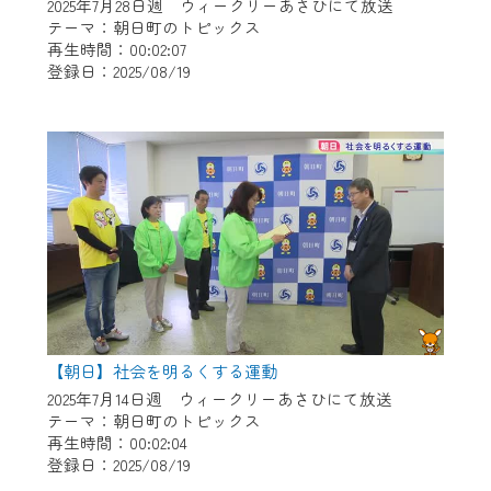
※マイページへのログインには、MyIDが必
2025年7月28日週 ウィークリーあさひにて放送
要となります。
テーマ：朝日町のトピックス
再生時間：00:02:07
※MyIDとは、CCNet Web TVを含むCCNetの
登録日：2025/08/19
各種サービスをご利用頂くためのIDです。
IDはお客様が使っているメールアドレス
で設定できます。
（GmailやYahooなどのフリーメールアドレ
スでも作成可能です）
※マイページへのログイン・MyIDの新規登
録は
こちら
から
※CCNetアプリをご利用中の方は引き続き
ご視聴いただけます。
＜メンテナンス情報＞
【朝日】社会を明るくする運動
CCNetWebTVのリニューアルにともないメ
2025年7月14日週 ウィークリーあさひにて放送
テーマ：朝日町のトピックス
ンテナンス作業を予定しています。
再生時間：00:02:04
登録日：2025/08/19
日時 9/24 9:30～16:30