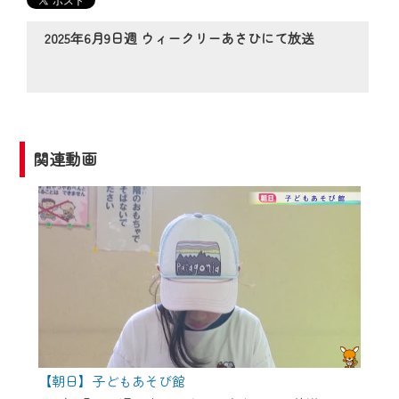
の動画コンテンツが一目瞭然。
◆当社アプリやＰＣブラウザから、いつ
2025年6月9日週 ウィークリーあさひにて放送
でも・どこでも・外出先でも！
CCNetサービスエリア20市町の地域情報
番組をご視聴いただけます！
【ご注意】
関連動画
2024年9月24日からはご加入者様へのサー
ビス向上のため、
『CCNet Web TV』を利用いただくには、
一部コンテンツを除き、
CCNetサービスへの加入と『CCNetマイ
ページ※』へのログインが必要となりま
す。
何卒、ご理解ご了承の程よろしくお願い
いたします。
【朝日】子どもあそび館