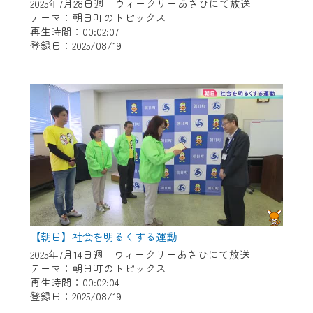
※マイページへのログインには、MyIDが必
2025年7月28日週 ウィークリーあさひにて放送
要となります。
テーマ：朝日町のトピックス
再生時間：00:02:07
※MyIDとは、CCNet Web TVを含むCCNetの
登録日：2025/08/19
各種サービスをご利用頂くためのIDです。
IDはお客様が使っているメールアドレス
で設定できます。
（GmailやYahooなどのフリーメールアドレ
スでも作成可能です）
※マイページへのログイン・MyIDの新規登
録は
こちら
から
※CCNetアプリをご利用中の方は引き続き
ご視聴いただけます。
＜メンテナンス情報＞
【朝日】社会を明るくする運動
CCNetWebTVのリニューアルにともないメ
2025年7月14日週 ウィークリーあさひにて放送
テーマ：朝日町のトピックス
ンテナンス作業を予定しています。
再生時間：00:02:04
登録日：2025/08/19
日時 9/24 9:30～16:30