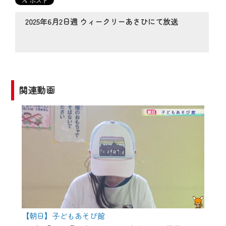
の動画コンテンツが一目瞭然。
◆当社アプリやＰＣブラウザから、いつ
2025年6月2日週 ウィークリーあさひにて放送
でも・どこでも・外出先でも！
CCNetサービスエリア20市町の地域情報
番組をご視聴いただけます！
【ご注意】
関連動画
2024年9月24日からはご加入者様へのサー
ビス向上のため、
『CCNet Web TV』を利用いただくには、
一部コンテンツを除き、
CCNetサービスへの加入と『CCNetマイ
ページ※』へのログインが必要となりま
す。
何卒、ご理解ご了承の程よろしくお願い
いたします。
【朝日】子どもあそび館