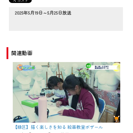
の動画コンテンツが一目瞭然。
◆当社アプリやＰＣブラウザから、いつ
2025年5月19日～5月25日放送
でも・どこでも・外出先でも！
CCNetサービスエリア20市町の地域情報
番組をご視聴いただけます！
【ご注意】
関連動画
2024年9月24日からはご加入者様へのサー
ビス向上のため、
『CCNet Web TV』を利用いただくには、
一部コンテンツを除き、
CCNetサービスへの加入と『CCNetマイ
ページ※』へのログインが必要となりま
す。
何卒、ご理解ご了承の程よろしくお願い
いたします。
【緑区】描く楽しさを知る 絵画教室ボザール