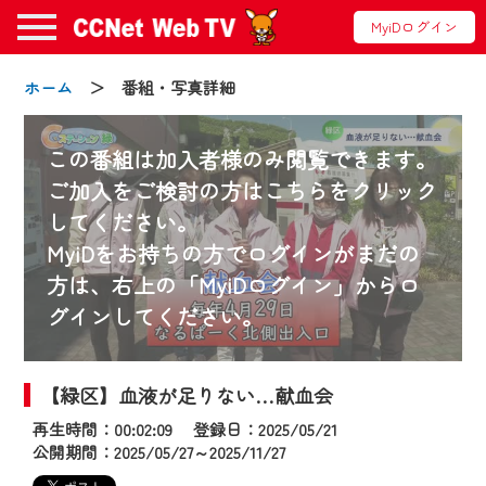
MyiDログイン
ホーム
＞ 番組・写真詳細
この番組は加入者様のみ閲覧できます。
ご加入をご検討の方はこちらをクリック
してください。
お知らせ
MyiDをお持ちの方でログインがまだの
方は、右上の「MyiDログイン」からロ
グインしてください。
2024/09/02
動画配信サービス『CCNet Web TV』は2024
年9月24日からリニューアルします！
【緑区】血液が足りない…献血会
再生時間：00:02:09 登録日：2025/05/21
【変更点】
公開期間：2025/05/27～2025/11/27
◆デザイン変更により、お住まいの地域