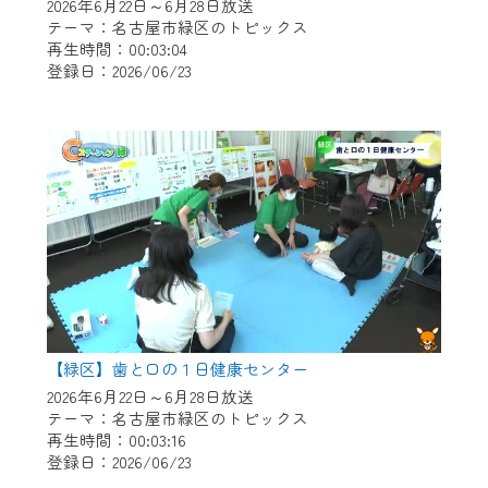
※マイページへのログインには、MyIDが必
2026年6月22日～6月28日放送
要となります。
テーマ：名古屋市緑区のトピックス
再生時間：00:03:04
※MyIDとは、CCNet Web TVを含むCCNetの
登録日：2026/06/23
各種サービスをご利用頂くためのIDです。
IDはお客様が使っているメールアドレス
で設定できます。
（GmailやYahooなどのフリーメールアドレ
スでも作成可能です）
※マイページへのログイン・MyIDの新規登
録は
こちら
から
※CCNetアプリをご利用中の方は引き続き
ご視聴いただけます。
＜メンテナンス情報＞
【緑区】歯と口の１日健康センター
CCNetWebTVのリニューアルにともないメ
2026年6月22日～6月28日放送
テーマ：名古屋市緑区のトピックス
ンテナンス作業を予定しています。
再生時間：00:03:16
登録日：2026/06/23
日時 9/24 9:30～16:30