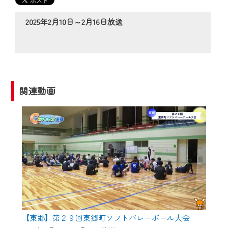
の動画コンテンツが一目瞭然。
◆当社アプリやＰＣブラウザから、いつ
2025年2月10日～2月16日放送
でも・どこでも・外出先でも！
CCNetサービスエリア20市町の地域情報
番組をご視聴いただけます！
【ご注意】
関連動画
2024年9月24日からはご加入者様へのサー
ビス向上のため、
『CCNet Web TV』を利用いただくには、
一部コンテンツを除き、
CCNetサービスへの加入と『CCNetマイ
ページ※』へのログインが必要となりま
す。
何卒、ご理解ご了承の程よろしくお願い
いたします。
【東郷】第２９回東郷町ソフトバレーボール大会