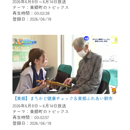
※マイページへのログインには、MyIDが必
2026年6月8日～6月14日放送
要となります。
テーマ：東郷町のトピックス
再生時間：00:02:38
※MyIDとは、CCNet Web TVを含むCCNetの
登録日：2026/06/18
各種サービスをご利用頂くためのIDです。
IDはお客様が使っているメールアドレス
で設定できます。
（GmailやYahooなどのフリーメールアドレ
スでも作成可能です）
※マイページへのログイン・MyIDの新規登
録は
こちら
から
※CCNetアプリをご利用中の方は引き続き
ご視聴いただけます。
＜メンテナンス情報＞
【東郷】まちかど健康チェック＆東郷ふれあい朝市
CCNetWebTVのリニューアルにともないメ
2026年6月8日～6月14日放送
テーマ：東郷町のトピックス
ンテナンス作業を予定しています。
再生時間：00:02:57
登録日：2026/06/18
日時 9/24 9:30～16:30