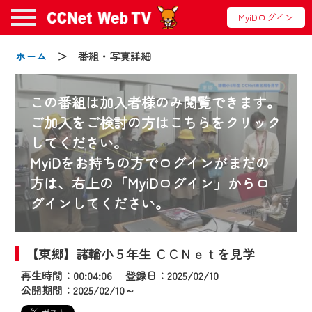
MyiDログイン
ホーム
＞ 番組・写真詳細
この番組は加入者様のみ閲覧できます。
ご加入をご検討の方はこちらをクリック
してください。
お知らせ
MyiDをお持ちの方でログインがまだの
方は、右上の「MyiDログイン」からロ
グインしてください。
2024/09/02
動画配信サービス『CCNet Web TV』は2024
年9月24日からリニューアルします！
【東郷】諸輪小５年生 ＣＣＮｅｔを見学
再生時間：00:04:06 登録日：2025/02/10
【変更点】
公開期間：2025/02/10～
◆デザイン変更により、お住まいの地域