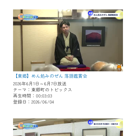
作業の間は、CCNetWebTVの画面が「メン
テナンス中」になり、ご利用いただけませ
ん。
ご不便をおかけいたしますが、ご了承の程
よろしくお願いいたします。
【東郷】めん処みのぜん 落語鑑賞会
2026年6月1日～6月7日放送
テーマ：東郷町のトピックス
再生時間：00:03:03
登録日：2026/06/04