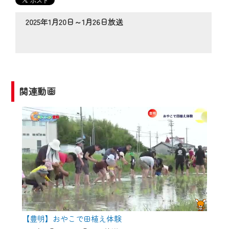
の動画コンテンツが一目瞭然。
◆当社アプリやＰＣブラウザから、いつ
2025年1月20日～1月26日放送
でも・どこでも・外出先でも！
CCNetサービスエリア20市町の地域情報
番組をご視聴いただけます！
【ご注意】
関連動画
2024年9月24日からはご加入者様へのサー
ビス向上のため、
『CCNet Web TV』を利用いただくには、
一部コンテンツを除き、
CCNetサービスへの加入と『CCNetマイ
ページ※』へのログインが必要となりま
す。
何卒、ご理解ご了承の程よろしくお願い
いたします。
【豊明】おやこで田植え体験