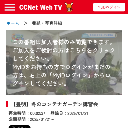
MyiDログイン
ホーム
＞ 番組・写真詳細
この番組は加入者様のみ閲覧できます。
ご加入をご検討の方はこちらをクリック
してください。
お知らせ
MyiDをお持ちの方でログインがまだの
方は、右上の「MyiDログイン」からロ
グインしてください。
2024/09/02
動画配信サービス『CCNet Web TV』は2024
年9月24日からリニューアルします！
【豊明】冬のコンテナガーデン講習会
再生時間：00:02:37 登録日：2025/01/21
【変更点】
公開期間：2025/01/21～
◆デザイン変更により、お住まいの地域