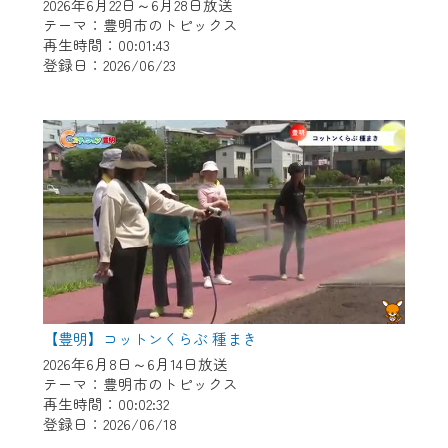
※マイページへのログインには、MyIDが必
2026年6月22日～6月28日放送
要となります。
テーマ：豊明市のトピックス
再生時間：00:01:43
※MyIDとは、CCNet Web TVを含むCCNetの
登録日：2026/06/23
各種サービスをご利用頂くためのIDです。
IDはお客様が使っているメールアドレス
で設定できます。
（GmailやYahooなどのフリーメールアドレ
スでも作成可能です）
※マイページへのログイン・MyIDの新規登
録は
こちら
から
※CCNetアプリをご利用中の方は引き続き
ご視聴いただけます。
＜メンテナンス情報＞
【豊明】コットンくらぶ 種まき
CCNetWebTVのリニューアルにともないメ
2026年6月8日～6月14日放送
テーマ：豊明市のトピックス
ンテナンス作業を予定しています。
再生時間：00:02:32
登録日：2026/06/18
日時 9/24 9:30～16:30