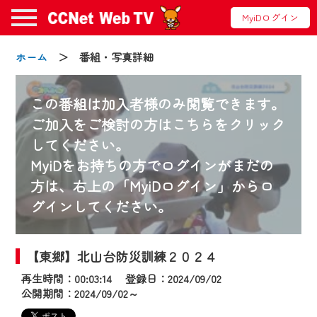
MyiDログイン
ホーム
＞ 番組・写真詳細
この番組は加入者様のみ閲覧できます。
ご加入をご検討の方はこちらをクリック
してください。
お知らせ
MyiDをお持ちの方でログインがまだの
方は、右上の「MyiDログイン」からロ
グインしてください。
2024/09/02
動画配信サービス『CCNet Web TV』は2024
年9月24日からリニューアルします！
【東郷】北山台防災訓練２０２４
再生時間：00:03:14 登録日：2024/09/02
【変更点】
公開期間：2024/09/02～
◆デザイン変更により、お住まいの地域