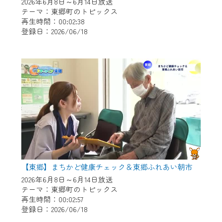
※マイページへのログインには、MyIDが必
2026年6月8日～6月14日放送
テーマ：東郷町のトピックス
要となります。
再生時間：00:02:38
※MyIDとは、CCNet Web TVを含むCCNetの
登録日：2026/06/18
各種サービスをご利用頂くためのIDです。
IDはお客様が使っているメールアドレス
で設定できます。
（GmailやYahooなどのフリーメールアドレ
スでも作成可能です）
※マイページへのログイン・MyIDの新規登
録は
こちら
から
※CCNetアプリをご利用中の方は引き続き
ご視聴いただけます。
＜メンテナンス情報＞
【東郷】まちかど健康チェック＆東郷ふれあい朝市
2026年6月8日～6月14日放送
CCNetWebTVのリニューアルにともないメ
テーマ：東郷町のトピックス
ンテナンス作業を予定しています。
再生時間：00:02:57
登録日：2026/06/18
日時 9/24 9:30～16:30