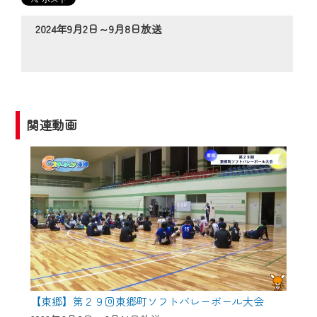
の動画コンテンツが一目瞭然。
◆当社アプリやＰＣブラウザから、いつ
2024年9月2日～9月8日放送
でも・どこでも・外出先でも！
CCNetサービスエリア20市町の地域情報
番組をご視聴いただけます！
【ご注意】
関連動画
2024年9月24日からはご加入者様へのサー
ビス向上のため、
『CCNet Web TV』を利用いただくには、
一部コンテンツを除き、
CCNetサービスへの加入と『CCNetマイ
ページ※』へのログインが必要となりま
す。
何卒、ご理解ご了承の程よろしくお願い
いたします。
【東郷】第２９回東郷町ソフトバレーボール大会