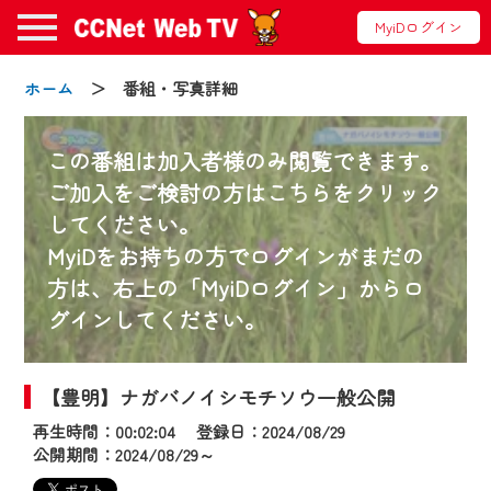
MyiDログイン
ホーム
＞ 番組・写真詳細
この番組は加入者様のみ閲覧できます。
ご加入をご検討の方はこちらをクリック
してください。
お知らせ
MyiDをお持ちの方でログインがまだの
方は、右上の「MyiDログイン」からロ
グインしてください。
2024/09/02
動画配信サービス『CCNet Web TV』は2024
年9月24日からリニューアルします！
【豊明】ナガバノイシモチソウ一般公開
再生時間：00:02:04 登録日：2024/08/29
【変更点】
公開期間：2024/08/29～
◆デザイン変更により、お住まいの地域