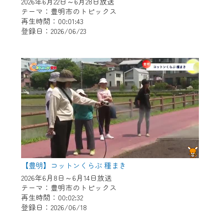
※マイページへのログインには、MyIDが必
2026年6月22日～6月28日放送
テーマ：豊明市のトピックス
要となります。
再生時間：00:01:43
※MyIDとは、CCNet Web TVを含むCCNetの
登録日：2026/06/23
各種サービスをご利用頂くためのIDです。
IDはお客様が使っているメールアドレス
で設定できます。
（GmailやYahooなどのフリーメールアドレ
スでも作成可能です）
※マイページへのログイン・MyIDの新規登
録は
こちら
から
※CCNetアプリをご利用中の方は引き続き
ご視聴いただけます。
＜メンテナンス情報＞
【豊明】コットンくらぶ 種まき
2026年6月8日～6月14日放送
CCNetWebTVのリニューアルにともないメ
テーマ：豊明市のトピックス
ンテナンス作業を予定しています。
再生時間：00:02:32
登録日：2026/06/18
日時 9/24 9:30～16:30