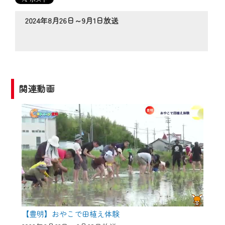
の動画コンテンツが一目瞭然。
◆当社アプリやＰＣブラウザから、いつ
2024年8月26日～9月1日放送
でも・どこでも・外出先でも！
CCNetサービスエリア20市町の地域情報
番組をご視聴いただけます！
【ご注意】
関連動画
2024年9月24日からはご加入者様へのサー
ビス向上のため、
『CCNet Web TV』を利用いただくには、
一部コンテンツを除き、
CCNetサービスへの加入と『CCNetマイ
ページ※』へのログインが必要となりま
す。
何卒、ご理解ご了承の程よろしくお願い
いたします。
【豊明】おやこで田植え体験