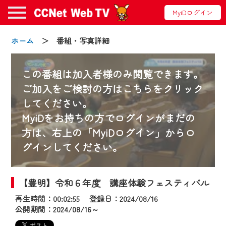
MyiDログイン
ホーム
＞ 番組・写真詳細
この番組は加入者様のみ閲覧できます。
ご加入をご検討の方はこちらをクリック
してください。
お知らせ
MyiDをお持ちの方でログインがまだの
方は、右上の「MyiDログイン」からロ
グインしてください。
2024/09/02
動画配信サービス『CCNet Web TV』は2024
年9月24日からリニューアルします！
【豊明】令和６年度 講座体験フェスティバル
再生時間：00:02:55 登録日：2024/08/16
【変更点】
公開期間：2024/08/16～
◆デザイン変更により、お住まいの地域