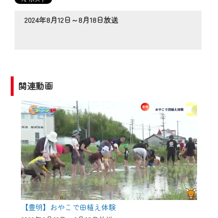
の動画コンテンツが一目瞭然。
◆当社アプリやＰＣブラウザから、いつ
2024年8月12日～8月18日放送
でも・どこでも・外出先でも！
CCNetサービスエリア20市町の地域情報
番組をご視聴いただけます！
【ご注意】
関連動画
2024年9月24日からはご加入者様へのサー
ビス向上のため、
『CCNet Web TV』を利用いただくには、
一部コンテンツを除き、
CCNetサービスへの加入と『CCNetマイ
ページ※』へのログインが必要となりま
す。
何卒、ご理解ご了承の程よろしくお願い
いたします。
【豊明】おやこで田植え体験