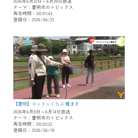
※マイページへのログインには、MyIDが必
2026年6月22日～6月28日放送
テーマ：豊明市のトピックス
要となります。
再生時間：00:01:43
※MyIDとは、CCNet Web TVを含むCCNetの
登録日：2026/06/23
各種サービスをご利用頂くためのIDです。
IDはお客様が使っているメールアドレス
で設定できます。
（GmailやYahooなどのフリーメールアドレ
スでも作成可能です）
※マイページへのログイン・MyIDの新規登
録は
こちら
から
※CCNetアプリをご利用中の方は引き続き
ご視聴いただけます。
＜メンテナンス情報＞
【豊明】コットンくらぶ 種まき
2026年6月8日～6月14日放送
CCNetWebTVのリニューアルにともないメ
テーマ：豊明市のトピックス
ンテナンス作業を予定しています。
再生時間：00:02:32
登録日：2026/06/18
日時 9/24 9:30～16:30