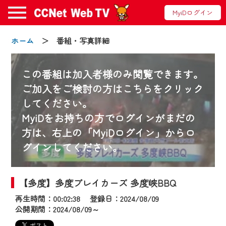
MyiDログイン
ホーム
＞ 番組・写真詳細
この番組は加入者様のみ閲覧できます。
ご加入をご検討の方はこちらをクリック
してください。
お知らせ
MyiDをお持ちの方でログインがまだの
方は、右上の「MyiDログイン」からロ
グインしてください。
2024/09/02
動画配信サービス『CCNet Web TV』は2024
年9月24日からリニューアルします！
【多度】多度ブレイカーズ 多度峡BBQ
再生時間：00:02:38 登録日：2024/08/09
【変更点】
公開期間：2024/08/09～
◆デザイン変更により、お住まいの地域