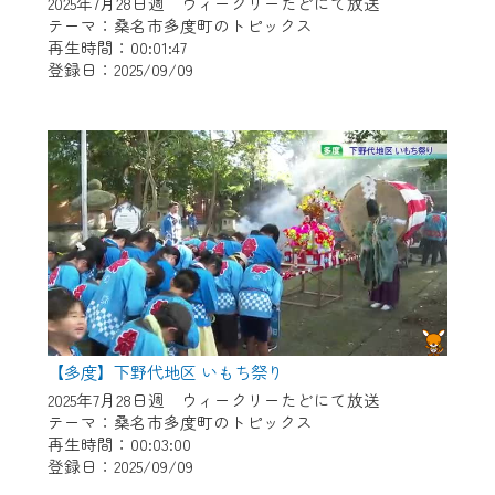
※マイページへのログインには、MyIDが必
2025年7月28日週 ウィークリーたどにて放送
テーマ：桑名市多度町のトピックス
要となります。
再生時間：00:01:47
※MyIDとは、CCNet Web TVを含むCCNetの
登録日：2025/09/09
各種サービスをご利用頂くためのIDです。
IDはお客様が使っているメールアドレス
で設定できます。
（GmailやYahooなどのフリーメールアドレ
スでも作成可能です）
※マイページへのログイン・MyIDの新規登
録は
こちら
から
※CCNetアプリをご利用中の方は引き続き
ご視聴いただけます。
＜メンテナンス情報＞
【多度】下野代地区 いもち祭り
2025年7月28日週 ウィークリーたどにて放送
CCNetWebTVのリニューアルにともないメ
テーマ：桑名市多度町のトピックス
ンテナンス作業を予定しています。
再生時間：00:03:00
登録日：2025/09/09
日時 9/24 9:30～16:30