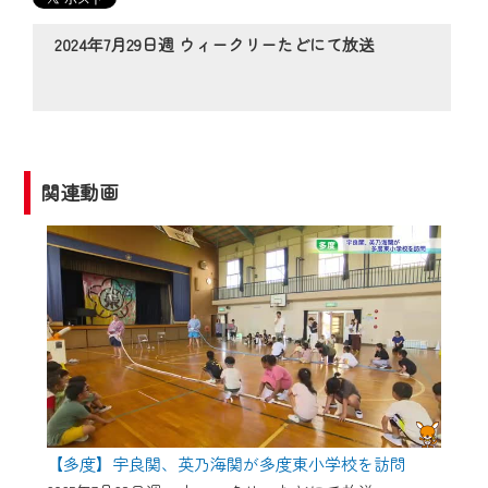
の動画コンテンツが一目瞭然。
◆当社アプリやＰＣブラウザから、いつ
2024年7月29日週 ウィークリーたどにて放送
でも・どこでも・外出先でも！
CCNetサービスエリア20市町の地域情報
番組をご視聴いただけます！
【ご注意】
関連動画
2024年9月24日からはご加入者様へのサー
ビス向上のため、
『CCNet Web TV』を利用いただくには、
一部コンテンツを除き、
CCNetサービスへの加入と『CCNetマイ
ページ※』へのログインが必要となりま
す。
何卒、ご理解ご了承の程よろしくお願い
いたします。
【多度】宇良関、英乃海関が多度東小学校を訪問