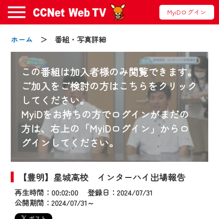
MyiDログイン
ホーム
＞ 番組・写真詳細
この番組は加入者様のみ閲覧できます。
ご加入をご検討の方はこちらをクリック
してください。
お知らせ
MyiDをお持ちの方でログインがまだの
方は、右上の「MyiDログイン」からロ
グインしてください。
2024/09/02
動画配信サービス『CCNet Web TV』は2024
年9月24日からリニューアルします！
【豊明】星城高校 インターハイ出場報告
再生時間：00:02:00 登録日：2024/07/31
【変更点】
公開期間：2024/07/31～
◆デザイン変更により、お住まいの地域