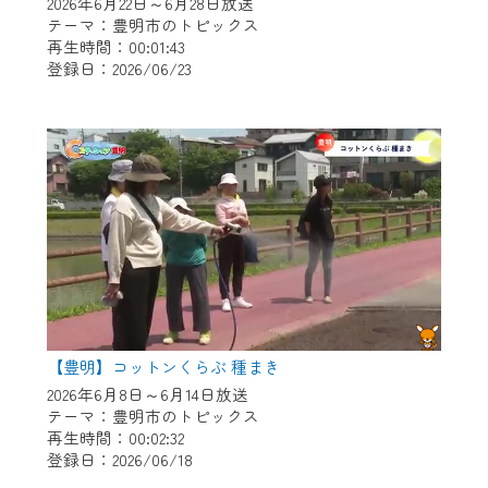
※マイページへのログインには、MyIDが必
2026年6月22日～6月28日放送
テーマ：豊明市のトピックス
要となります。
再生時間：00:01:43
※MyIDとは、CCNet Web TVを含むCCNetの
登録日：2026/06/23
各種サービスをご利用頂くためのIDです。
IDはお客様が使っているメールアドレス
で設定できます。
（GmailやYahooなどのフリーメールアドレ
スでも作成可能です）
※マイページへのログイン・MyIDの新規登
録は
こちら
から
※CCNetアプリをご利用中の方は引き続き
ご視聴いただけます。
＜メンテナンス情報＞
【豊明】コットンくらぶ 種まき
2026年6月8日～6月14日放送
CCNetWebTVのリニューアルにともないメ
テーマ：豊明市のトピックス
ンテナンス作業を予定しています。
再生時間：00:02:32
登録日：2026/06/18
日時 9/24 9:30～16:30