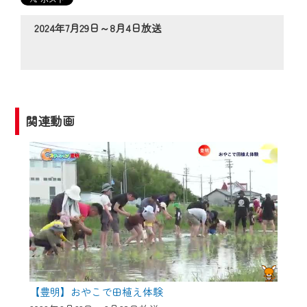
の動画コンテンツが一目瞭然。
◆当社アプリやＰＣブラウザから、いつ
2024年7月29日～8月4日放送
でも・どこでも・外出先でも！
CCNetサービスエリア20市町の地域情報
番組をご視聴いただけます！
【ご注意】
関連動画
2024年9月24日からはご加入者様へのサー
ビス向上のため、
『CCNet Web TV』を利用いただくには、
一部コンテンツを除き、
CCNetサービスへの加入と『CCNetマイ
ページ※』へのログインが必要となりま
す。
何卒、ご理解ご了承の程よろしくお願い
いたします。
【豊明】おやこで田植え体験