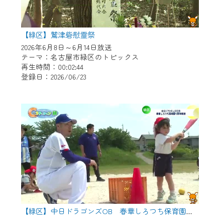
【緑区】鷲津砦慰霊祭
2026年6月8日～6月14日放送
テーマ：名古屋市緑区のトピックス
再生時間：00:02:44
登録日：2026/06/23
【緑区】中日ドラゴンズOB 春華しろつち保育園で野球教室