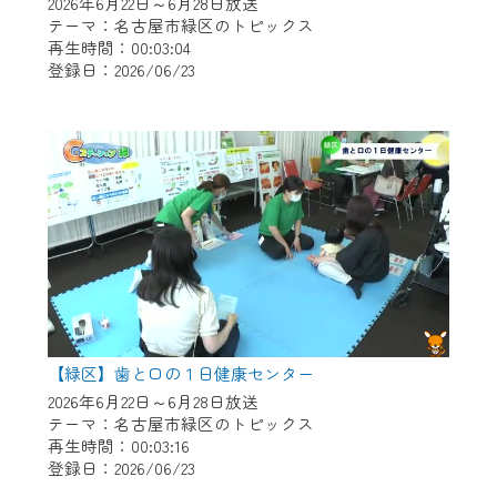
※マイページへのログインには、MyIDが必
2026年6月22日～6月28日放送
テーマ：名古屋市緑区のトピックス
要となります。
再生時間：00:03:04
※MyIDとは、CCNet Web TVを含むCCNetの
登録日：2026/06/23
各種サービスをご利用頂くためのIDです。
IDはお客様が使っているメールアドレス
で設定できます。
（GmailやYahooなどのフリーメールアドレ
スでも作成可能です）
※マイページへのログイン・MyIDの新規登
録は
こちら
から
※CCNetアプリをご利用中の方は引き続き
ご視聴いただけます。
＜メンテナンス情報＞
【緑区】歯と口の１日健康センター
2026年6月22日～6月28日放送
CCNetWebTVのリニューアルにともないメ
テーマ：名古屋市緑区のトピックス
ンテナンス作業を予定しています。
再生時間：00:03:16
登録日：2026/06/23
日時 9/24 9:30～16:30