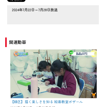
の動画コンテンツが一目瞭然。
◆当社アプリやＰＣブラウザから、いつ
2024年7月22日～7月28日放送
でも・どこでも・外出先でも！
CCNetサービスエリア20市町の地域情報
番組をご視聴いただけます！
【ご注意】
関連動画
2024年9月24日からはご加入者様へのサー
ビス向上のため、
『CCNet Web TV』を利用いただくには、
一部コンテンツを除き、
CCNetサービスへの加入と『CCNetマイ
ページ※』へのログインが必要となりま
す。
何卒、ご理解ご了承の程よろしくお願い
いたします。
【緑区】描く楽しさを知る 絵画教室ボザール