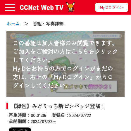
MyiDログイン
ホーム
＞ 番組・写真詳細
この番組は加入者様のみ閲覧できます。
ご加入をご検討の方はこちらをクリック
してください。
お知らせ
MyiDをお持ちの方でログインがまだの
方は、右上の「MyiDログイン」からロ
グインしてください。
2024/09/02
動画配信サービス『CCNet Web TV』は2024
年9月24日からリニューアルします！
【緑区】みどりっち新ピンバッジ登場！
再生時間：00:01:36 登録日：2024/07/22
【変更点】
公開期間：2024/07/22～
◆デザイン変更により、お住まいの地域