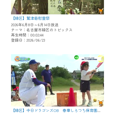
【緑区】鷲津砦慰霊祭
2026年6月8日～6月14日放送
テーマ：名古屋市緑区のトピックス
再生時間：00:02:44
登録日：2026/06/23
【緑区】中日ドラゴンズOB 春華しろつち保育園で野球教室