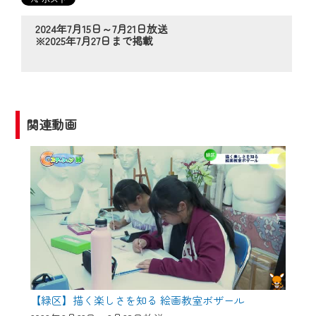
の動画コンテンツが一目瞭然。
◆当社アプリやＰＣブラウザから、いつ
2024年7月15日～7月21日放送
でも・どこでも・外出先でも！
※2025年7月27日まで掲載
CCNetサービスエリア20市町の地域情報
番組をご視聴いただけます！
【ご注意】
関連動画
2024年9月24日からはご加入者様へのサー
ビス向上のため、
『CCNet Web TV』を利用いただくには、
一部コンテンツを除き、
CCNetサービスへの加入と『CCNetマイ
ページ※』へのログインが必要となりま
す。
何卒、ご理解ご了承の程よろしくお願い
いたします。
【緑区】描く楽しさを知る 絵画教室ボザール