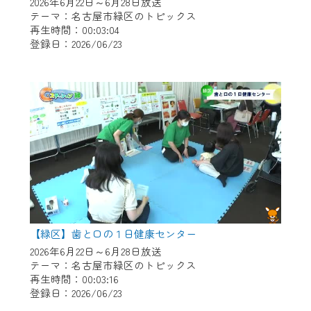
※マイページへのログインには、MyIDが必
2026年6月22日～6月28日放送
テーマ：名古屋市緑区のトピックス
要となります。
再生時間：00:03:04
※MyIDとは、CCNet Web TVを含むCCNetの
登録日：2026/06/23
各種サービスをご利用頂くためのIDです。
IDはお客様が使っているメールアドレス
で設定できます。
（GmailやYahooなどのフリーメールアドレ
スでも作成可能です）
※マイページへのログイン・MyIDの新規登
録は
こちら
から
※CCNetアプリをご利用中の方は引き続き
ご視聴いただけます。
＜メンテナンス情報＞
【緑区】歯と口の１日健康センター
2026年6月22日～6月28日放送
CCNetWebTVのリニューアルにともないメ
テーマ：名古屋市緑区のトピックス
ンテナンス作業を予定しています。
再生時間：00:03:16
登録日：2026/06/23
日時 9/24 9:30～16:30