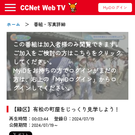
MyiDログイン
ホーム
＞ 番組・写真詳細
この番組は加入者様のみ閲覧できます。
ご加入をご検討の方はこちらをクリック
してください。
お知らせ
MyiDをお持ちの方でログインがまだの
方は、右上の「MyiDログイン」からロ
グインしてください。
2024/09/02
動画配信サービス『CCNet Web TV』は2024
年9月24日からリニューアルします！
【緑区】有松の町屋をじっくり見学しよう！
再生時間：00:03:44 登録日：2024/07/19
【変更点】
公開期間：2024/07/19～
◆デザイン変更により、お住まいの地域