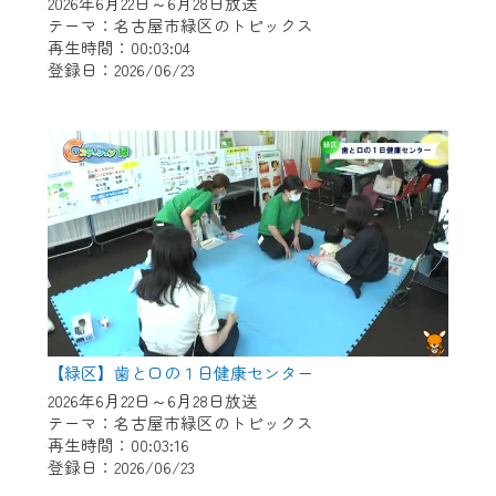
※マイページへのログインには、MyIDが必
2026年6月22日～6月28日放送
テーマ：名古屋市緑区のトピックス
要となります。
再生時間：00:03:04
※MyIDとは、CCNet Web TVを含むCCNetの
登録日：2026/06/23
各種サービスをご利用頂くためのIDです。
IDはお客様が使っているメールアドレス
で設定できます。
（GmailやYahooなどのフリーメールアドレ
スでも作成可能です）
※マイページへのログイン・MyIDの新規登
録は
こちら
から
※CCNetアプリをご利用中の方は引き続き
ご視聴いただけます。
＜メンテナンス情報＞
【緑区】歯と口の１日健康センター
2026年6月22日～6月28日放送
CCNetWebTVのリニューアルにともないメ
テーマ：名古屋市緑区のトピックス
ンテナンス作業を予定しています。
再生時間：00:03:16
登録日：2026/06/23
日時 9/24 9:30～16:30