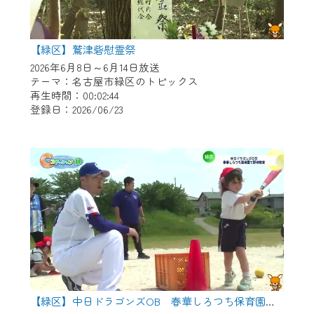
【緑区】鷲津砦慰霊祭
2026年6月8日～6月14日放送
テーマ：名古屋市緑区のトピックス
再生時間：00:02:44
登録日：2026/06/23
【緑区】中日ドラゴンズOB 春華しろつち保育園で野球教室