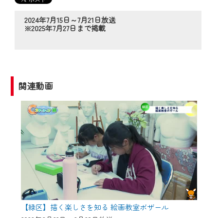
の動画コンテンツが一目瞭然。
◆当社アプリやＰＣブラウザから、いつ
2024年7月15日～7月21日放送
でも・どこでも・外出先でも！
※2025年7月27日まで掲載
CCNetサービスエリア20市町の地域情報
番組をご視聴いただけます！
【ご注意】
関連動画
2024年9月24日からはご加入者様へのサー
ビス向上のため、
『CCNet Web TV』を利用いただくには、
一部コンテンツを除き、
CCNetサービスへの加入と『CCNetマイ
ページ※』へのログインが必要となりま
す。
何卒、ご理解ご了承の程よろしくお願い
いたします。
【緑区】描く楽しさを知る 絵画教室ボザール