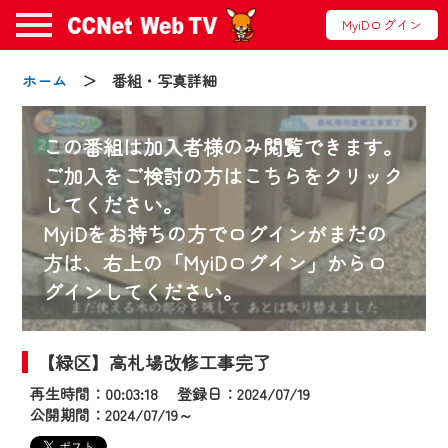
MyiDログイン
ホーム
＞ 番組・写真詳細
この番組は加入者様のみ閲覧できます。
ご加入をご検討の方はこちらをクリック
してください。
お知らせ
MyiDをお持ちの方でログインがまだの
方は、右上の「MyiDログイン」からロ
グインしてください。
2024/09/02
動画配信サービス『CCNet Web TV』は2024
年9月24日からリニューアルします！
【緑区】高札場改修工事完了
再生時間：00:03:18 登録日：2024/07/19
【変更点】
公開期間：2024/07/19～
◆デザイン変更により、お住まいの地域